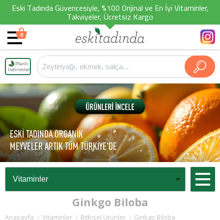
Eski Tadında Güvencesiyle, %100 Orijinal ve En İyi Vitaminler,
Takviyeler, Ücretsiz Kargo
0
Planlı
İndirimler
ESKİ TADINDA ORGANİK
MEYVELER ARTIK TÜM TÜRKİYE'DE
Ginkgo Biloba
Anasayfa
Vitaminler
Bitkisel Ürünler
Ginkgo Biloba