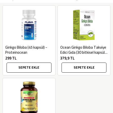
Ginkgo Biloba (45 kapsül) -
Ocean Ginkgo Biloba Takviye
Proteinocean
Edici Gıda (30 bitkisel kapsül)
- Orzax
299 TL
379,9 TL
SEPETE EKLE
SEPETE EKLE