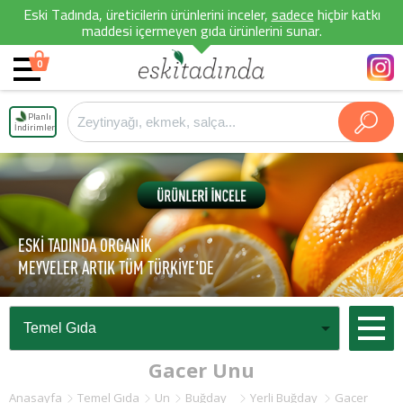
Eski Tadında, üreticilerin ürünlerini inceler,
sadece
hiçbir katkı
maddesi içermeyen gıda ürünlerini sunar.
0
Planlı
İndirimler
ESKİ TADINDA ORGANİK
MEYVELER ARTIK TÜM TÜRKİYE'DE
Gacer Unu
Anasayfa
Temel Gıda
Un
Buğday
Yerli Buğday
Gacer