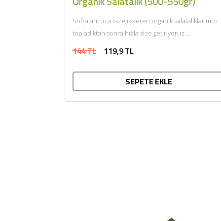
Organik Salatalık (500-550gr)
Sofralarımıza tazelik veren organik salatalıklarımızı
topladıktan sonra hızla size getiriyoruz....
144 TL
119,9 TL
SEPETE EKLE