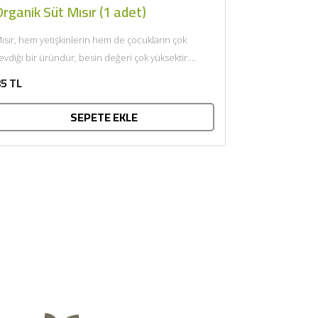
rganik Süt Mısır (1 adet)
ısır, hem yetişkinlerin hem de çocukların çok
evdiği bir üründür, besin değeri çok yüksektir.
lkemizde geniş anlamda...
5 TL
SEPETE EKLE