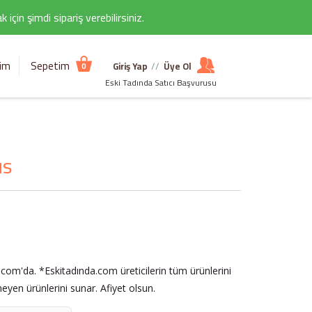
çin şimdi sipariş verebilirsiniz.
şim
Sepetim
Giriş Yap
//
Üye Ol
0
Eski Tadında Satıcı Başvurusu
us
com'da. *Eskitadında.com üreticilerin tüm ürünlerini
eyen ürünlerini sunar. Afiyet olsun.