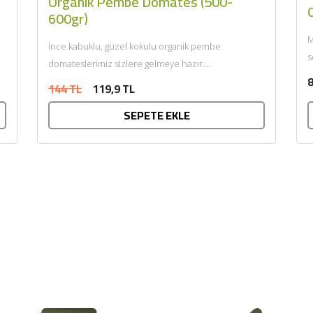
Organik Pembe Domates (500-
O
600gr)
M
İnce kabuklu, güzel kokulu organik pembe
s
domateslerimiz sizlere gelmeye hazır....
Ü
8
144 TL
119,9 TL
SEPETE EKLE