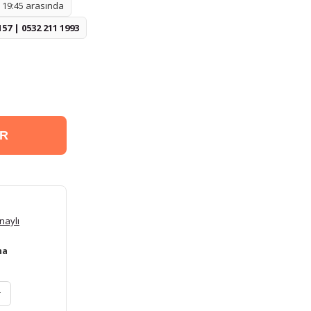
- 19:45 arasında
157 | 0532 211 1993
ER
naylı
ma
r