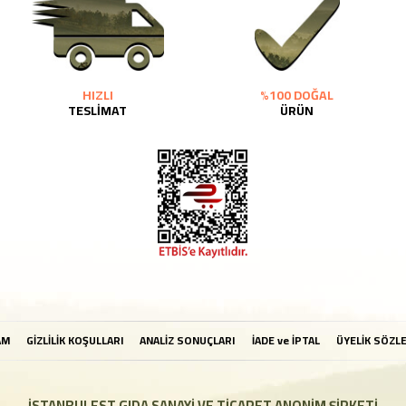
HIZLI
%100 DOĞAL
TESLİMAT
ÜRÜN
AM
GİZLİLİK KOŞULLARI
ANALİZ SONUÇLARI
İADE ve İPTAL
ÜYELİK SÖZL
İSTANBULEST GIDA SANAYİ VE TİCARET ANONİM ŞİRKETİ