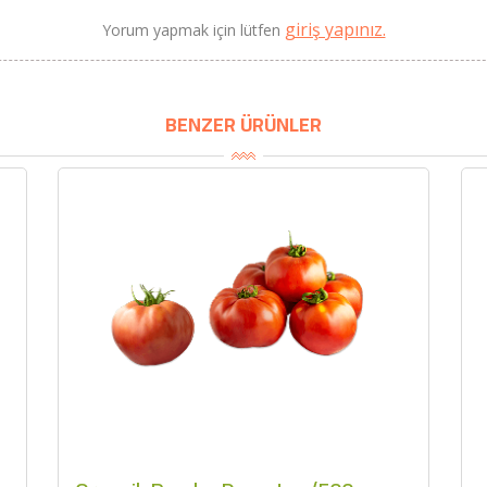
giriş yapınız.
Yorum yapmak için lütfen
BU HAFTANIN PLANLI İNDİRİMİ
2320,00 TL
Sızma Zeytinyağı (2025
BENZER ÜRÜNLER
2100,00 TL
Yeni Hasat, Güney Ege, 5
Litre) - AtcaNova
SEPETE EKLE