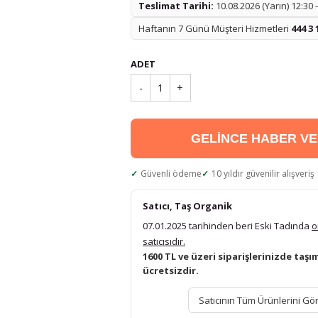
Teslimat Tarihi:
10.08.2026 (Yarın) 12:30 
Haftanın 7 Günü Müşteri Hizmetleri
444 3 
ADET
-
1
+
GELİNCE HABER V
Güvenli ödeme
10 yıldır güvenilir alışveriş
Satıcı, Taş Organik
07.01.2025 tarihinden beri Eski Tadında
o
satıcısıdır.
1600 TL ve üzeri siparişlerinizde taşı
ücretsizdir.
Satıcının Tüm Ürünlerini Gö