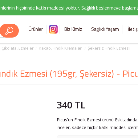
nlerinin hiçbirinde katkı maddesi yoktur. Sağlıklı beslenmeye başlamak i
Ürünler
Biz Kimiz
Sağlıklı Yaşam
İleti
 Çikolata, Ezmeler
Kakao, Fındık Kremaları
Şekersiz Fındık Ezmesi
ındık Ezmesi (195gr, Şekersiz) - Pic
340 TL
Picus'un Fındık Ezmesi ürünü Eskitadında.
inceler, sadece hiçbir katkı maddesi içerm