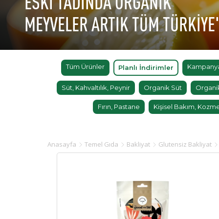
ESKİ TADINDA ORGANİK
MEYVELER ARTIK TÜM TÜRKİYE
Tüm Ürünler
Kampanyal
Planlı İndirimler
Süt, Kahvaltılık, Peynir
Organik Süt
Organi
Fırın, Pastane
Kişisel Bakım, Kozme
Anasayfa
Temel Gıda
Bakliyat
Glutensiz Bakliyat