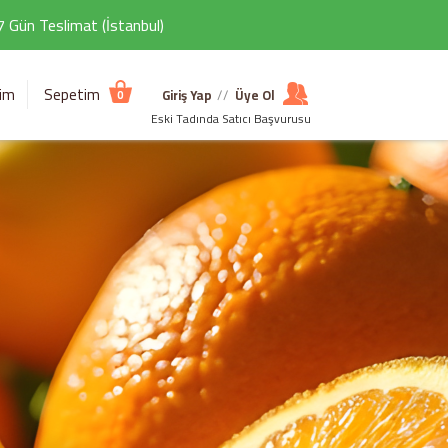
 7 Gün Teslimat (İstanbul)
şim
Sepetim
Giriş Yap
//
Üye Ol
0
Eski Tadında Satıcı Başvurusu