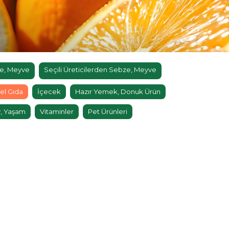
e, Meyve
Seçili Üreticilerden Sebze, Meyve
el Gıda
İçecek
Hazır Yemek, Donuk Ürün
, Yaşam
Vitaminler
Pet Ürünleri