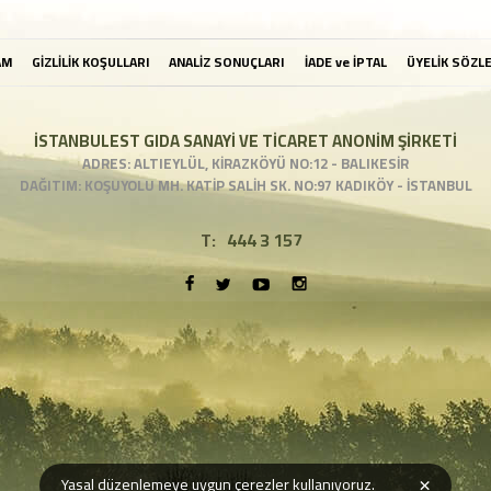
AM
GİZLİLİK KOŞULLARI
ANALİZ SONUÇLARI
İADE ve İPTAL
ÜYELİK SÖZL
İSTANBULEST GIDA SANAYİ VE TİCARET ANONİM ŞİRKETİ
ADRES: ALTIEYLÜL, KİRAZKÖYÜ NO:12 - BALIKESİR
DAĞITIM: KOŞUYOLU MH. KATİP SALİH SK. NO:97 KADIKÖY - İSTANBUL
T:
444 3 157
×
Yasal düzenlemeye uygun çerezler kullanıyoruz.