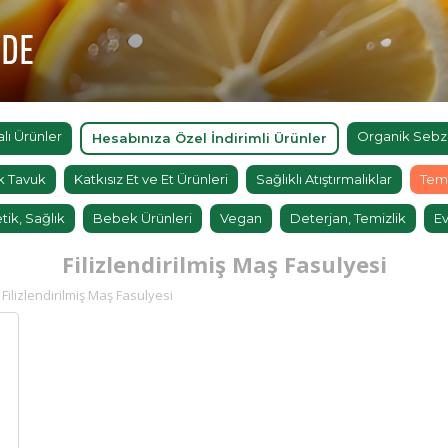
'DE
ı Ürünler
Organik Sebz
Hesabınıza Özel İndirimli Ürünler
k Tavuk
Katkısız Et ve Et Ürünleri
Sağlıklı Atıştırmalıklar
Tem
tik, Sağlık
Bebek Ürünleri
Vegan
Deterjan, Temizlik
Ev
Filizlendirilmiş Maş Fasulyesi
Filizlendirilmiş Maş Fasulyesi