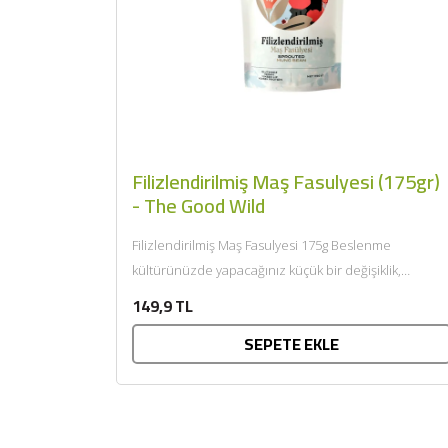
Filizlendirilmiş Maş Fasulyesi (175gr)
- The Good Wild
Filizlendirilmiş Maş Fasulyesi 175g Beslenme
kültürünüzde yapacağınız küçük bir değişiklik,
hayatınızda büyük dönüşümlerin başlangıcı olabilir.
149,9 TL
Şehrin yeni yabanıyla...
SEPETE EKLE