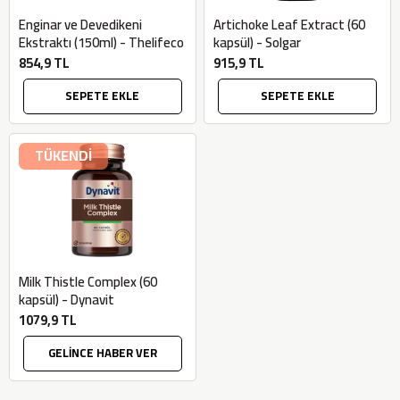
Enginar ve Devedikeni
Artichoke Leaf Extract (60
Ekstraktı (150ml) - Thelifeco
kapsül) - Solgar
854,9 TL
915,9 TL
SEPETE EKLE
SEPETE EKLE
TÜKENDİ
Milk Thistle Complex (60
kapsül) - Dynavit
1079,9 TL
GELİNCE HABER VER