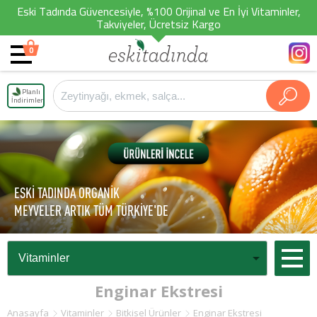
Eski Tadında Güvencesiyle, %100 Orijinal ve En İyi Vitaminler,
Takviyeler, Ücretsiz Kargo
0
Planlı
İndirimler
ESKİ TADINDA ORGANİK
MEYVELER ARTIK TÜM TÜRKİYE'DE
Enginar Ekstresi
Anasayfa
Vitaminler
Bitkisel Ürünler
Enginar Ekstresi