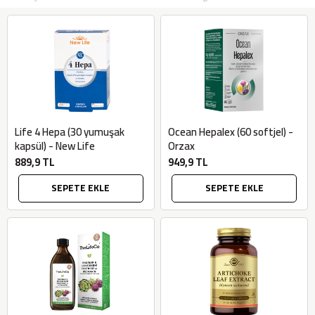
Life 4 Hepa (30 yumuşak
Ocean Hepalex (60 softjel) -
kapsül) - New Life
Orzax
889,9 TL
949,9 TL
SEPETE EKLE
SEPETE EKLE