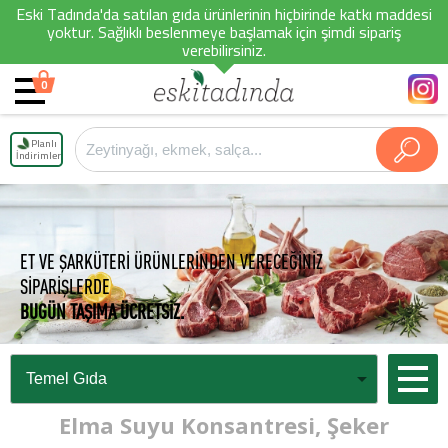
Eski Tadında'da satılan gıda ürünlerinin hiçbirinde katkı maddesi
yoktur. Sağlıklı beslenmeye başlamak için şimdi sipariş
verebilirsiniz.
0
Planlı
İndirimler
ET VE ŞARKÜTERİ ÜRÜNLERİNDEN VERECEĞİNİZ
SİPARİŞLERDE
BUGÜN TAŞIMA ÜCRETSİZ.
Elma Suyu Konsantresi, Şeker