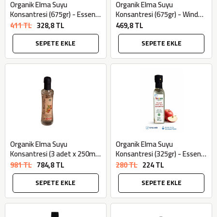
Organik Elma Suyu
Organik Elma Suyu
Konsantresi (675gr) - Essen
Konsantresi (675gr) - Windy
Organik
Valley
411 TL
328,8 TL
469,8 TL
SEPETE EKLE
SEPETE EKLE
Organik Elma Suyu
Organik Elma Suyu
Konsantresi (3 adet x 250ml)
Konsantresi (325gr) - Essen
- Datça Murat Çiftliği
Organik
981 TL
784,8 TL
280 TL
224 TL
SEPETE EKLE
SEPETE EKLE