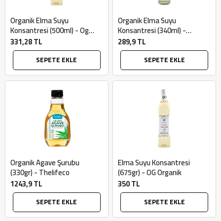
Organik Elma Suyu
Organik Elma Suyu
Konsantresi (500ml) - Og
Konsantresi (340ml) -
Natural
Wefood
331,28 TL
289,9 TL
SEPETE EKLE
SEPETE EKLE
×
Organik Agave Şurubu
Elma Suyu Konsantresi
BU HAFTANIN PLANLI İNDİRİMİ
(330gr) - Thelifeco
(675gr) - OG Organik
1243,9 TL
350 TL
2320,00 TL
Sızma Zeytinyağı
2100,00 TL
(2025 Yeni Hasat,
SEPETE EKLE
SEPETE EKLE
Güney Ege, 5 Litre) -