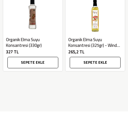
Organik Elma Suyu
Organik Elma Suyu
Konsantresi (330gr)
Konsantresi (325gr) - Windy
Valley
327 TL
265,2 TL
SEPETE EKLE
SEPETE EKLE