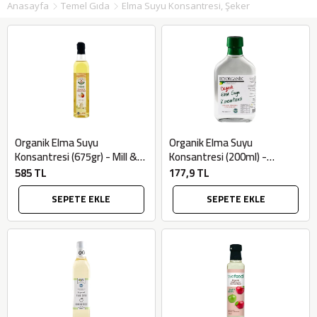
Anasayfa
Temel Gıda
Elma Suyu Konsantresi, Şeker
Organik Elma Suyu
Organik Elma Suyu
Konsantresi (675gr) - Mill &
Konsantresi (200ml) -
More
Beyorganik
585 TL
177,9 TL
SEPETE EKLE
SEPETE EKLE