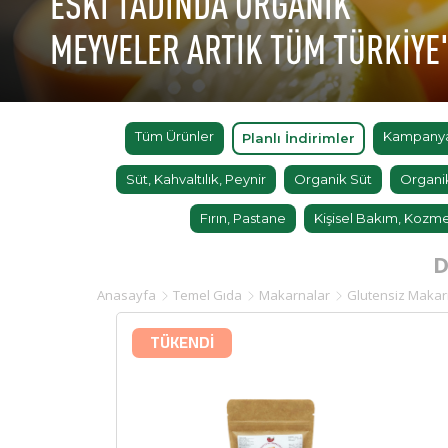
ESKİ TADINDA ORGANİK
MEYVELER ARTIK TÜM TÜRKİYE
Tüm Ürünler
Kampanyal
Planlı İndirimler
Süt, Kahvaltılık, Peynir
Organik Süt
Organi
Fırın, Pastane
Kişisel Bakım, Kozme
D
Anasayfa
Temel Gıda
Makarnalar
Glutensiz Maka
TÜKENDİ