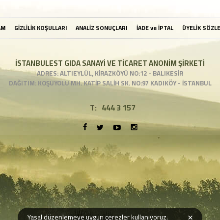
AM
GİZLİLİK KOŞULLARI
ANALİZ SONUÇLARI
İADE ve İPTAL
ÜYELİK SÖZL
İSTANBULEST GIDA SANAYİ VE TİCARET ANONİM ŞİRKETİ
ADRES: ALTIEYLÜL, KİRAZKÖYÜ NO:12 - BALIKESİR
DAĞITIM: KOŞUYOLU MH. KATİP SALİH SK. NO:97 KADIKÖY - İSTANBUL
T:
444 3 157
×
Yasal düzenlemeye uygun çerezler kullanıyoruz.