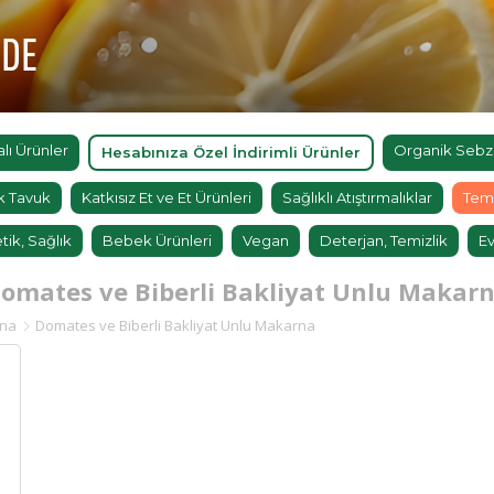
'DE
ı Ürünler
Organik Sebz
Hesabınıza Özel İndirimli Ürünler
k Tavuk
Katkısız Et ve Et Ürünleri
Sağlıklı Atıştırmalıklar
Tem
tik, Sağlık
Bebek Ürünleri
Vegan
Deterjan, Temizlik
Ev
omates ve Biberli Bakliyat Unlu Makar
rna
Domates ve Biberli Bakliyat Unlu Makarna