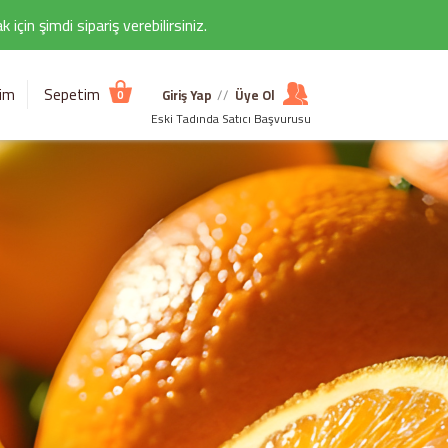
çin şimdi sipariş verebilirsiniz.
şim
Sepetim
Giriş Yap
//
Üye Ol
0
Eski Tadında Satıcı Başvurusu