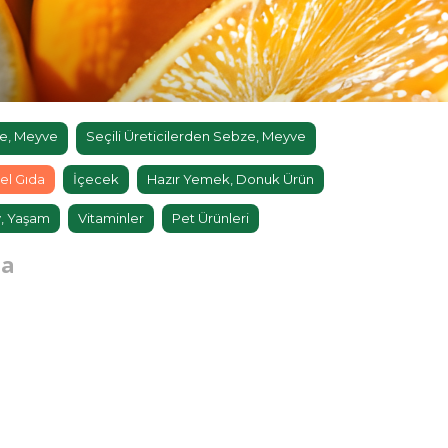
e, Meyve
Seçili Üreticilerden Sebze, Meyve
el Gıda
İçecek
Hazır Yemek, Donuk Ürün
, Yaşam
Vitaminler
Pet Ürünleri
na