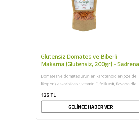
Glutensiz Domates ve Biberli
Makarna (Glutensiz, 200gr) - Sadren
Domates ve domates ürünleri karotenoidler (özelde
likopen), askorbik asit, vitamin E, folik asit, flavonoidler
ve potasyum (K)...
125 TL
GELİNCE HABER VER