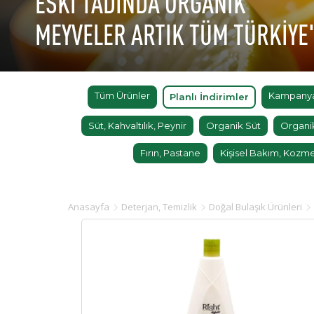
ESKİ TADINDA ORGANİK
MEYVELER ARTIK TÜM TÜRKİYE
Tüm Ürünler
Kampanyal
Planlı İndirimler
Süt, Kahvaltılık, Peynir
Organik Süt
Organi
Fırın, Pastane
Kişisel Bakım, Kozme
Anasayfa
Deterjan, Temizlik
Doğal Bulaşık Ürünleri