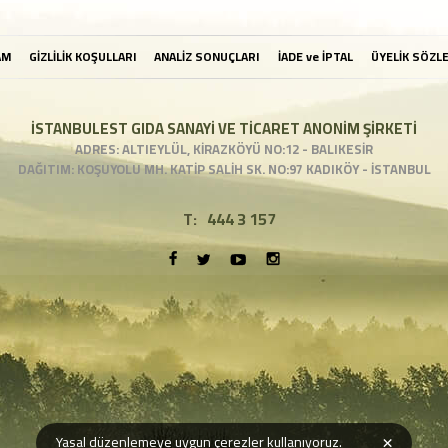
AM
GİZLİLİK KOŞULLARI
ANALİZ SONUÇLARI
İADE ve İPTAL
ÜYELİK SÖZL
İSTANBULEST GIDA SANAYİ VE TİCARET ANONİM ŞİRKETİ
ADRES: ALTIEYLÜL, KİRAZKÖYÜ NO:12 - BALIKESİR
DAĞITIM: KOŞUYOLU MH. KATİP SALİH SK. NO:97 KADIKÖY - İSTANBUL
T:
444 3 157
×
Yasal düzenlemeye uygun çerezler kullanıyoruz.