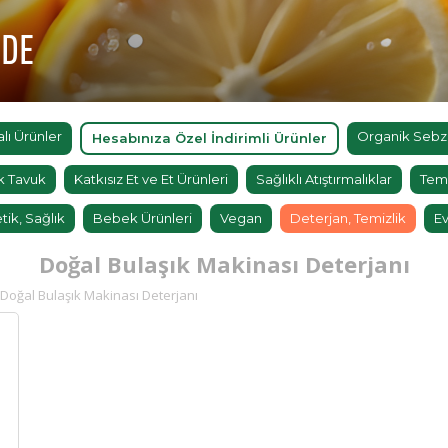
'DE
ı Ürünler
Organik Sebz
Hesabınıza Özel İndirimli Ürünler
k Tavuk
Katkısız Et ve Et Ürünleri
Sağlıklı Atıştırmalıklar
Tem
tik, Sağlık
Bebek Ürünleri
Vegan
Deterjan, Temizlik
Ev
Doğal Bulaşık Makinası Deterjanı
Doğal Bulaşık Makinası Deterjanı