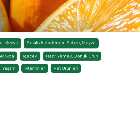
e, Meyve
Seçili Üreticilerden Sebze, Meyve
el Gıda
İçecek
Hazır Yemek, Donuk Ürün
, Yaşam
Vitaminler
Pet Ürünleri