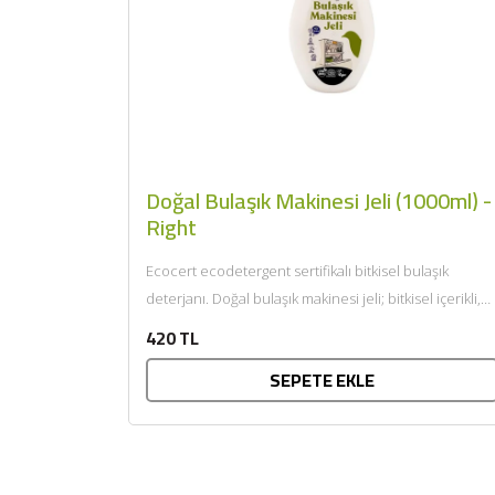
Doğal Bulaşık Makinesi Jeli (1000ml) -
Right
Ecocert ecodetergent sertifikalı bitkisel bulaşık
deterjanı. Doğal bulaşık makinesi jeli; bitkisel içerikli,
doğa dostu ve yüksek performanslı...
420 TL
SEPETE EKLE