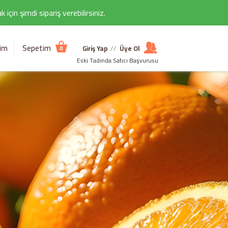
çin şimdi sipariş verebilirsiniz.
şim
Sepetim
Giriş Yap
//
Üye Ol
0
Eski Tadında Satıcı Başvurusu