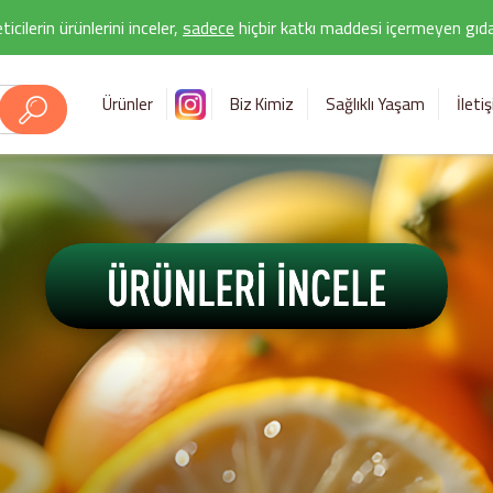
icilerin ürünlerini inceler,
sadece
hiçbir katkı maddesi içermeyen gıda 
Ürünler
Biz Kimiz
Sağlıklı Yaşam
İleti