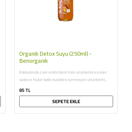
BU HAFTANIN PLANLI İNDİRİMİ
2320,00 TL
Sızma Zeytinyağı (2025
Organik Detox Suyu (250ml) -
2100,00 TL
Yeni Hasat, Güney Ege, 5
Benorganik
Litre) - AtcaNova
Eskitadında.com üreticilerin tüm ürünlerini inceler,
SEPETE EKLE
sadece hiçbir katkı maddesi içermeyen ürünlerini
sunar. Afiyet olsun....
85 TL
SEPETE EKLE