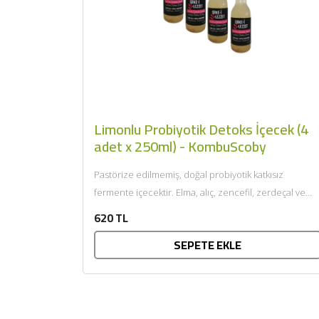
Limonlu Probiyotik Detoks İçecek (4
adet x 250ml) - KombuScoby
Pastörize edilmemiş, doğal probiyotik katkısız
fermente içecektir. Elma, alıç, zencefil, zerdeçal ve
sandaloz sakızını bir araya getirerek...
620 TL
SEPETE EKLE