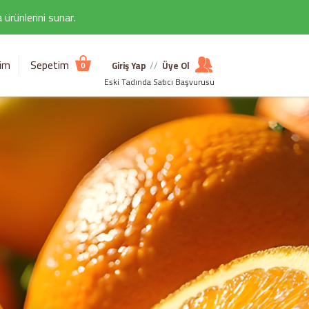
ürünlerini sunar.
şim
Sepetim
Giriş Yap
//
Üye Ol
0
Eski Tadında Satıcı Başvurusu