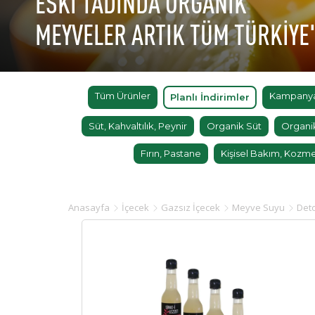
ESKİ TADINDA ORGANİK
MEYVELER ARTIK TÜM TÜRKİYE
Tüm Ürünler
Kampanyal
Planlı İndirimler
Süt, Kahvaltılık, Peynir
Organik Süt
Organi
Fırın, Pastane
Kişisel Bakım, Kozme
Anasayfa
İçecek
Gazsız İçecek
Meyve Suyu
Det