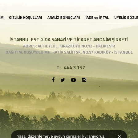
AM
GİZLİLİK KOŞULLARI
ANALİZ SONUÇLARI
İADE ve İPTAL
ÜYELİK SÖZL
İSTANBULEST GIDA SANAYİ VE TİCARET ANONİM ŞİRKETİ
ADRES: ALTIEYLÜL, KİRAZKÖYÜ NO:12 - BALIKESİR
DAĞITIM: KOŞUYOLU MH. KATİP SALİH SK. NO:97 KADIKÖY - İSTANBUL
T:
444 3 157
×
Yasal düzenlemeye uygun çerezler kullanıyoruz.