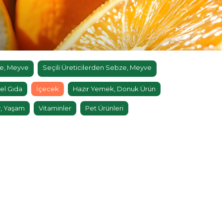
e, Meyve
Seçili Üreticilerden Sebze, Meyve
el Gıda
İçecek
Hazır Yemek, Donuk Ürün
, Yaşam
Vitaminler
Pet Ürünleri