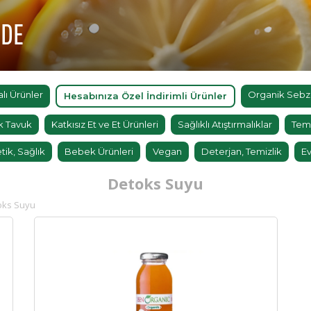
'DE
ı Ürünler
Organik Sebz
Hesabınıza Özel İndirimli Ürünler
k Tavuk
Katkısız Et ve Et Ürünleri
Sağlıklı Atıştırmalıklar
Tem
tik, Sağlık
Bebek Ürünleri
Vegan
Deterjan, Temizlik
Ev
Detoks Suyu
oks Suyu