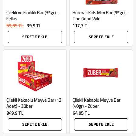
Çilekli ve Fındıklı Bar (35gr) -
Hurmalı Kids Mini Bar (55gr) -
Fellas
The Good Wild
59,95 TL
39,9 TL
117,7 TL
SEPETE EKLE
SEPETE EKLE
Çilekli Kakaolu Meyve Bar (12
Çilekli Kakaolu Meyve Bar
Adet) - Züber
(40gr) - Züber
849,9 TL
64,95 TL
SEPETE EKLE
SEPETE EKLE