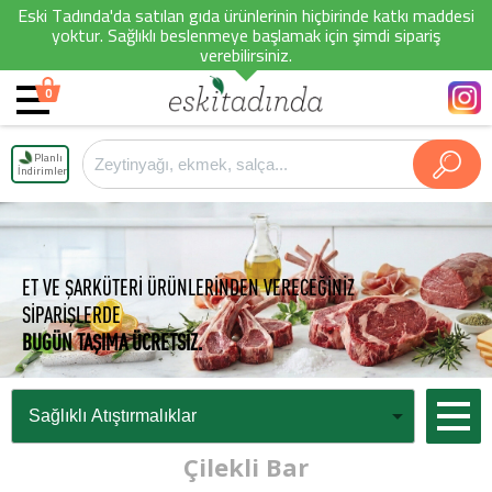
Eski Tadında'da satılan gıda ürünlerinin hiçbirinde katkı maddesi
yoktur. Sağlıklı beslenmeye başlamak için şimdi sipariş
verebilirsiniz.
0
Planlı
İndirimler
ET VE ŞARKÜTERİ ÜRÜNLERİNDEN VERECEĞİNİZ
SİPARİŞLERDE
BUGÜN TAŞIMA ÜCRETSİZ.
Çilekli Bar