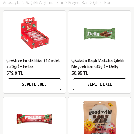
Anasayfa
Sağlıklı Atıştırmalıklar
Meyve Bar
Çilekli Bar
Çilekli ve Fındıklı Bar (12 adet
Çikolata Kaplı Matcha Çilekli
x 35gr) - Fellas
Meyveli Bar (35gr) - Delly
679,9 TL
50,95 TL
SEPETE EKLE
SEPETE EKLE