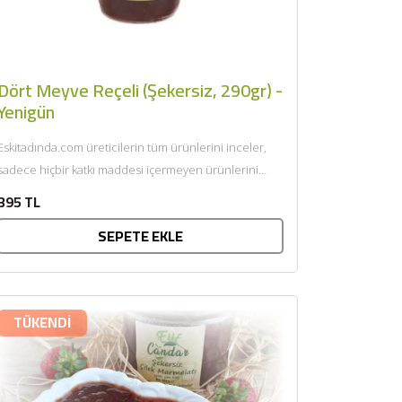
Dört Meyve Reçeli (Şekersiz, 290gr) -
Yenigün
Eskitadında.com üreticilerin tüm ürünlerini inceler,
sadece hiçbir katkı maddesi içermeyen ürünlerini
sunar. Afiyet olsun....
395 TL
SEPETE EKLE
TÜKENDİ