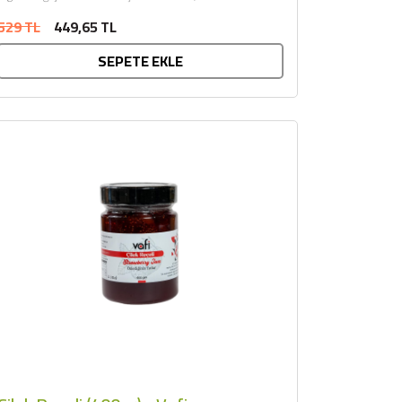
kazanlarda kaynatılmasıyla hazırlanır. Katkı...
529 TL
449,65 TL
SEPETE EKLE