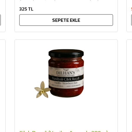
Zeytincilik
çileklerin, ustalıkla işlenerek odun ateşinde...
325 TL
SEPETE EKLE
SEPETE EKLE