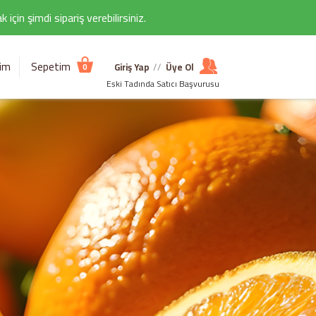
çin şimdi sipariş verebilirsiniz.
şim
Sepetim
Giriş Yap
//
Üye Ol
0
Eski Tadında Satıcı Başvurusu