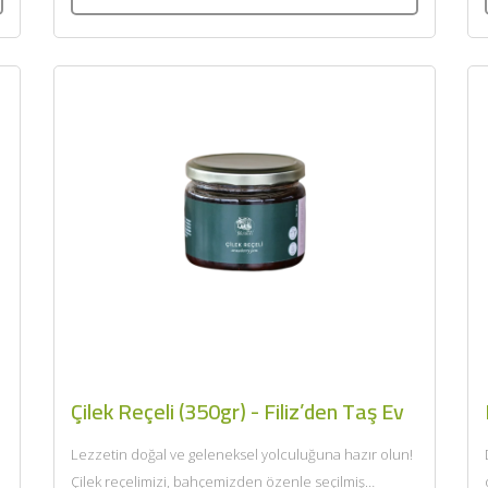
BU HAFTANIN PLANLI İNDİRİMİ
Çilek Reçeli (350gr) - Filiz’den Taş Ev
2690,00 TL
Kaan Olgun Hasat
2071,30 TL
Naturel Sızma Zeytinyağı
Lezzetin doğal ve geleneksel yolculuğuna hazır olun!
(5lt, Soğuk Sıkım) - Bilgem
Çilek reçelimizi, bahçemizden özenle seçilmiş