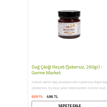
Dağ Çileği Reçeli (Şekersiz, 260gr) -
Gurme Market
Yüksek rakımlı dağ yamaçlarından toplanmış doğal da
çileklerinin, hiç ilave şeker eklenmeden özenle reçel
haline getirildiği bu...
620 TL
496 TL
SEPETE EKLE