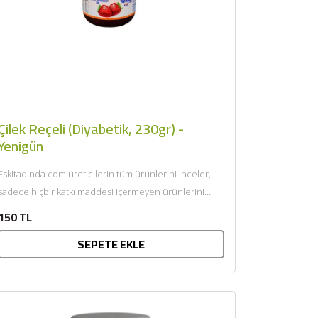
Çilek Reçeli (Diyabetik, 230gr) -
Yenigün
Eskitadında.com üreticilerin tüm ürünlerini inceler,
sadece hiçbir katkı maddesi içermeyen ürünlerini
sunar. Afiyet olsun....
150 TL
SEPETE EKLE