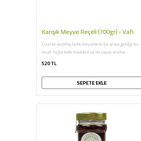
Karışık Meyve Reçeli (700gr) - Vafi
Özenle seçilmiş farklı meyvelerin bir araya geldiği bu
reçel, hiçbir katkı maddesi ya da yapay aroma
içermez;...
520 TL
SEPETE EKLE