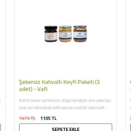
Şekersiz Kahvaltı Keyfi Paketi (3
adet) - Vafi
ğ
Rafine şeker içermeyen, doğal içeriğiyle öne çıkan bu
özel set; kahvaltıda hafif ama lezzetli bir alternatif
arayanlar...
1474 TL
1105 TL
SEPETE EKLE