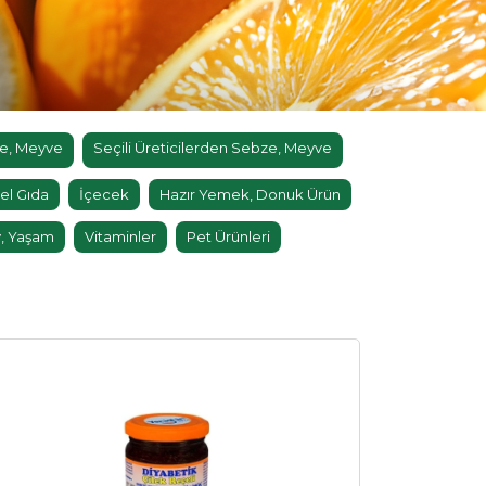
e, Meyve
Seçili Üreticilerden Sebze, Meyve
el Gıda
İçecek
Hazır Yemek, Donuk Ürün
, Yaşam
Vitaminler
Pet Ürünleri