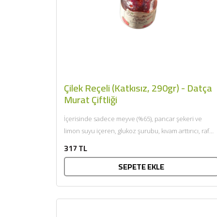
Çilek Reçeli (Katkısız, 290gr) - Datça
Murat Çiftliği
İçerisinde sadece meyve (%65), pancar şekeri ve
limon suyu içeren, glukoz şurubu, kıvam arttırıcı, raf
ömrü uzatıcı...
317 TL
SEPETE EKLE