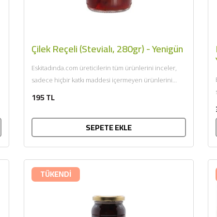
Çilek Reçeli (Stevialı, 280gr) - Yenigün
Eskitadında.com üreticilerin tüm ürünlerini inceler,
sadece hiçbir katkı maddesi içermeyen ürünlerini
sunar. Afiyet olsun....
195 TL
SEPETE EKLE
TÜKENDİ