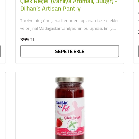
Çilek Reçeli (Vanilya Aromalı, 380gr) -
Dilhan’s Artisan Pantry
e
Türkiye'nin güneşli vadilerinden toplanan taze çilekler
ve orijinal Madagaskar vanilyasının buluşması. En iyi
eşlikçiler: Pankek, waffle, taze...
399 TL
SEPETE EKLE