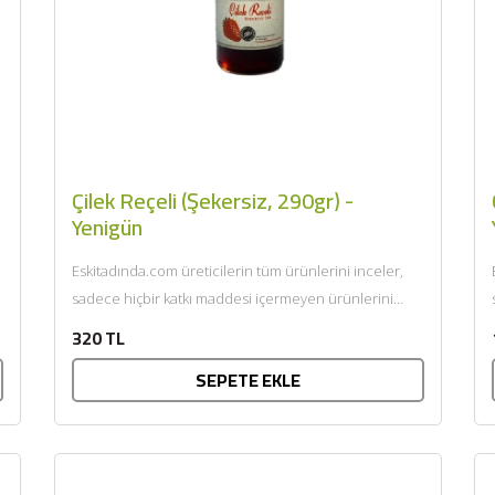
Çilek Reçeli (Şekersiz, 290gr) -
Yenigün
Eskitadında.com üreticilerin tüm ürünlerini inceler,
sadece hiçbir katkı maddesi içermeyen ürünlerini
sunar. Afiyet olsun....
320 TL
SEPETE EKLE