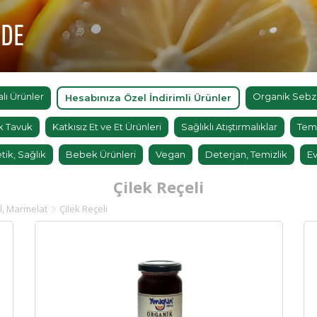
'DE
ı Ürünler
Organik Sebz
Hesabınıza Özel İndirimli Ürünler
k Tavuk
Katkısız Et ve Et Ürünleri
Sağlıklı Atıştırmalıklar
Tem
tik, Sağlık
Bebek Ürünleri
Vegan
Deterjan, Temizlik
Ev
Çilek Reçeli
l, Marmelat
Çilek Reçeli