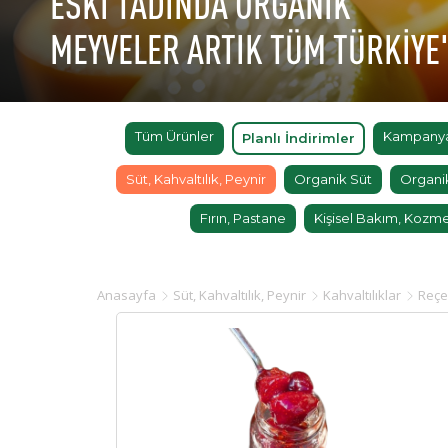
ESKİ TADINDA ORGANİK
MEYVELER ARTIK TÜM TÜRKİYE
Tüm Ürünler
Kampanyal
Planlı İndirimler
Süt, Kahvaltılık, Peynir
Organik Süt
Organi
Fırın, Pastane
Kişisel Bakım, Kozme
Anasayfa
Süt, Kahvaltılık, Peynir
Kahvaltılıklar
Reçe