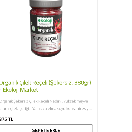
Organik Çilek Reçeli (Şekersiz, 380gr)
- Ekoloji Market
Organik Şekersiz Çilek Reçeli Nedir? . Yüksek meyve
oranlı çilek içeriği. . Yalnızca elma suyu konsantresiyle
tatlandırılmış. . Glutensiz üretim...
375 TL
SEPETE EKLE