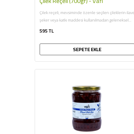
Çilek Reçeli (700gr) - Vafi
Çilek reçeli, mevsiminde özenle seçilen çileklerin ilav
şeker veya katkı maddesi kullanılmadan geleneksel
yöntemlerle kaynatılmasıyla hazırlanır. Meyvenin...
595 TL
SEPETE EKLE