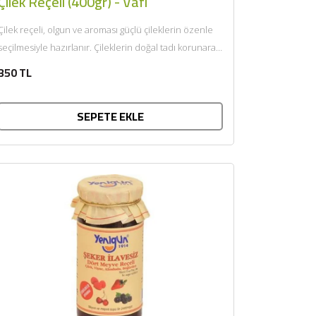
Çilek Reçeli (400gr) - Vafi
Çilek reçeli, olgun ve aroması güçlü çileklerin özenle
seçilmesiyle hazırlanır. Çileklerin doğal tadı korunarak
dengeli kıvamda pişirilir...
350 TL
SEPETE EKLE