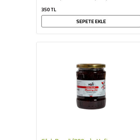
sunar. Afiyet olsun....
350 TL
SEPETE EKLE