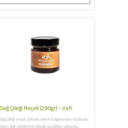
×
Dağ Çileği Reçeli (290gr) - Vafi
Dağ çileği reçeli, yüksek rakımlı bölgelerden toplanan
olgun dağ çileklerinin düşük sıcaklıkta, vakumlu