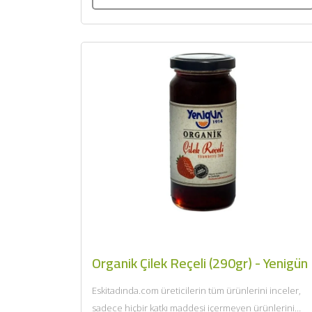
Organik Çilek Reçeli (290gr) - Yenigün
Eskitadında.com üreticilerin tüm ürünlerini inceler,
sadece hiçbir katkı maddesi içermeyen ürünlerini