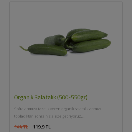
Organik Salatalık (500-550gr)
Sofralarımıza tazelik veren organik salatalıklarımızı
topladıktan sonra hızla size getiriyoruz....
144 TL
119,9 TL