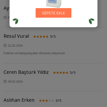
Ayse Sinem kuloglu
5/5
SEPETE EKLE
05.03.2026
Resul Vural
5/5
22.02.2026
İndirim ve kampanyalar olmasını istiyorum
Ceren Baştürk Yıldız
5/5
09.02.2026
Aslıhan Erken
3/5