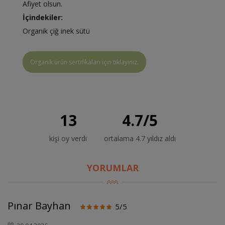
Afiyet olsun.
İçindekiler:
Organik çiğ inek sütü
Organik ürün sertifikaları için tıklayınız.
13
4.7
/
5
kişi oy verdi
ortalama 4.7 yıldız aldı
YORUMLAR
Pınar Bayhan
5/5