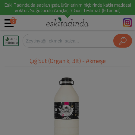
Eski Tadında'da satılan gıda ürünlerinim hiçbirinde katkı maddesi
yoktur. Soğutuculu Araçlar, 7 Gün Teslimat (İstanbul)
0
Planlı
İndirimler
Çiğ Süt (Organik, 3lt) - Akmeşe