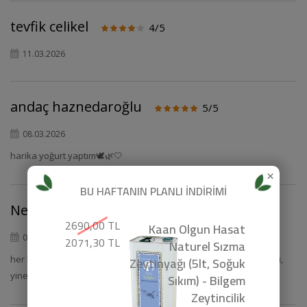
tevfik celikel
4/5
11.03.2026
andaç haznedaroğlu
5/5
08.03.2026
harika yoğurt yaptım🕊🌿🤍
×
BU HAFTANIN PLANLI İNDİRİMİ
Nesli Özsu
5/5
2690,00 TL
Kaan Olgun Hasat
08.03.2026
2071,30 TL
Naturel Sızma
Zeytinyağı (5lt, Soğuk
her hafta alıyoruz, sorunsuz geliyor, 5 litreliği olsa daha iyi olurdu,
yine de teşekkürler
Sıkım) - Bilgem
Zeytincilik