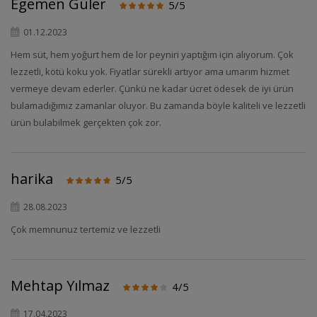
Egemen Güler
5/5
01.12.2023
Hem süt, hem yoğurt hem de lor peyniri yaptığım için alıyorum. Çok
lezzetli, kötü koku yok. Fiyatlar sürekli artıyor ama umarım hizmet
vermeye devam ederler. Çünkü ne kadar ücret ödesek de iyi ürün
bulamadığımız zamanlar oluyor. Bu zamanda böyle kaliteli ve lezzetli
ürün bulabilmek gerçekten çok zor.
harika
5/5
28.08.2023
Çok memnunuz tertemiz ve lezzetli
Mehtap Yılmaz
4/5
17.04.2023