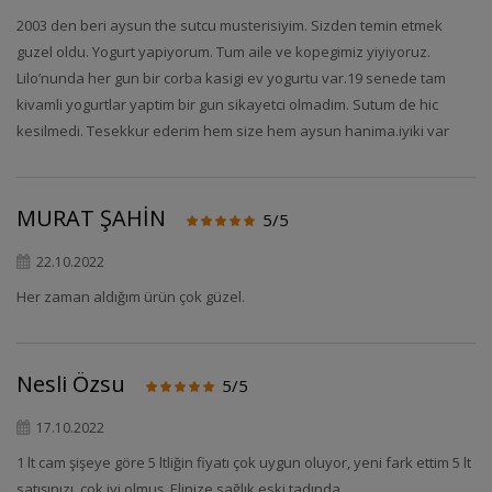
2003 den beri aysun the sutcu musterisiyim. Sizden temin etmek
guzel oldu. Yogurt yapiyorum. Tum aile ve kopegimiz yiyiyoruz.
Lilo’nunda her gun bir corba kasigi ev yogurtu var.19 senede tam
kivamli yogurtlar yaptim bir gun sikayetci olmadim. Sutum de hic
kesilmedi. Tesekkur ederim hem size hem aysun hanima.iyiki var
MURAT ŞAHİN
5/5
22.10.2022
Her zaman aldığım ürün çok güzel.
Nesli Özsu
5/5
17.10.2022
1 lt cam şişeye göre 5 ltliğin fiyatı çok uygun oluyor, yeni fark ettim 5 lt
satışınızı, çok iyi olmuş. Elinize sağlık eski tadında.