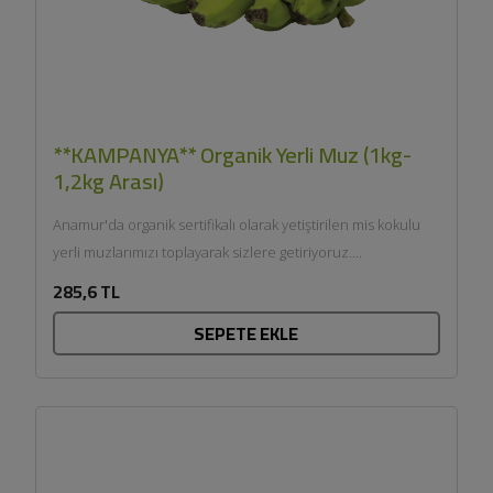
**KAMPANYA** Organik Yerli Muz (1kg-
1,2kg Arası)
Anamur'da organik sertifikalı olarak yetiştirilen mis kokulu
yerli muzlarımızı toplayarak sizlere getiriyoruz....
285,6 TL
SEPETE EKLE