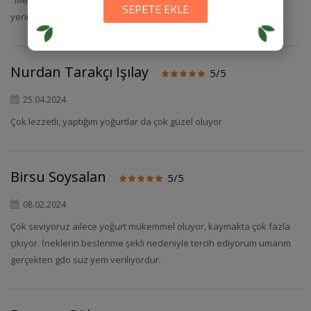
"Merhabalar, aysun the sütçü sütümüzü Ağustos ayı itibariyle
SEPETE EKLE
yenidan satışa sunmuş olacağız. Teşekkürler. Eski Tadında"
Nurdan Tarakçı Işılay
5/5
25.04.2024
Çok lezzetli, yaptığım yoğurtlar da çok güzel oluyor
Birsu Soysalan
5/5
08.02.2024
Çok seviyoruz ailece yoğurt mükemmel oluyor, kaymakta çok fazla
çıkıyor. İneklerin beslenme şekli nedeniyle tercih ediyorum umarım
gerçekten gdo suz yem veriliyordur.