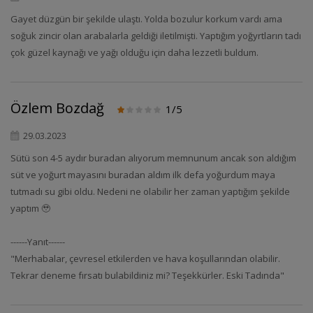
Gayet düzgün bir şekilde ulaştı. Yolda bozulur korkum vardı ama
soğuk zincir olan arabalarla geldiği iletilmişti. Yaptığım yoğyrtların tadı
çok güzel kaynağı ve yağı olduğu için daha lezzetli buldum.
Özlem Bozdağ
1/5
29.03.2023
Sütü son 4-5 aydır buradan alıyorum memnunum ancak son aldığım
süt ve yoğurt mayasını buradan aldım ilk defa yoğurdum maya
tutmadı su gibi oldu. Nedeni ne olabilir her zaman yaptığım şekilde
yaptım 🥹
------Yanıt------
"Merhabalar, çevresel etkilerden ve hava koşullarından olabilir.
Tekrar deneme fırsatı bulabildiniz mi? Teşekkürler. Eski Tadında"