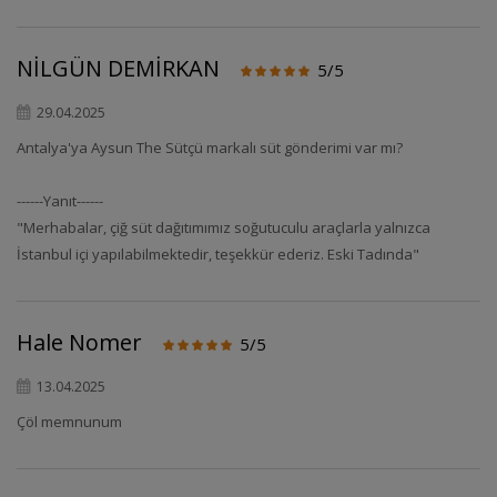
NİLGÜN DEMİRKAN
5/5
29.04.2025
Antalya'ya Aysun The Sütçü markalı süt gönderimi var mı?
------Yanıt------
"Merhabalar, çiğ süt dağıtımımız soğutuculu araçlarla yalnızca
İstanbul içi yapılabilmektedir, teşekkür ederiz. Eski Tadında"
Hale Nomer
5/5
13.04.2025
Çöl memnunum