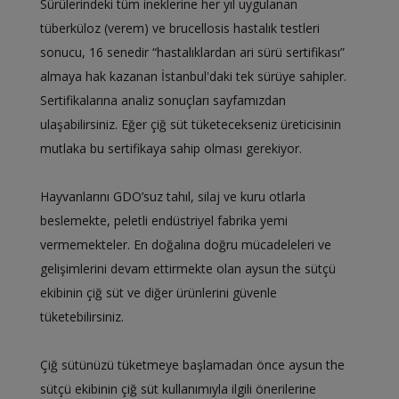
Sürülerindeki tüm ineklerine her yıl uygulanan
tüberküloz (verem) ve brucellosis hastalık testleri
sonucu, 16 senedir “hastalıklardan ari sürü sertifikası”
almaya hak kazanan İstanbul'daki tek sürüye sahipler.
Sertifikalarına analiz sonuçları sayfamızdan
ulaşabilirsiniz. Eğer çiğ süt tüketecekseniz üreticisinin
mutlaka bu sertifikaya sahip olması gerekiyor.
Hayvanlarını GDO’suz tahıl, silaj ve kuru otlarla
beslemekte, peletli endüstriyel fabrika yemi
vermemekteler. En doğalına doğru mücadeleleri ve
gelişimlerini devam ettirmekte olan aysun the sütçü
ekibinin çiğ süt ve diğer ürünlerini güvenle
tüketebilirsiniz.
Çiğ sütünüzü tüketmeye başlamadan önce aysun the
sütçü ekibinin çiğ süt kullanımıyla ilgili önerilerine