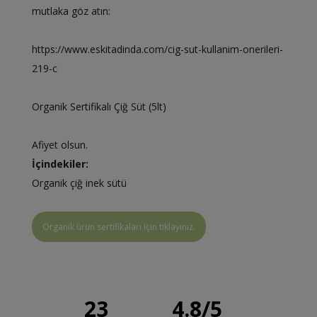
mutlaka göz atın:
https://www.eskitadinda.com/cig-sut-kullanim-onerileri-
219-c
Organik Sertifikalı Çiğ Süt (5lt)
Afiyet olsun.
İçindekiler:
Organik çiğ inek sütü
Organik ürün sertifikaları için tıklayınız.
23
4.8
/
5