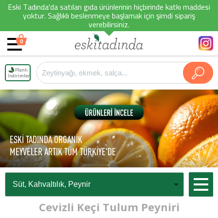
Eski Tadında'da satılan gıda ürünlerinin hiçbirinde katkı maddesi
yoktur. Sağlıklı beslenmeye başlamak için şimdi sipariş
verebilirsiniz.
0
Planlı
İndirimler
ESKİ TADINDA ORGANİK
MEYVELER ARTIK TÜM TÜRKİYE'DE
Cevizli Keçi Tulum Peyniri