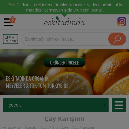
Eski Tadında, üreticilerin ürünlerini inceler,
sadece
hiçbir katkı
maddesi içermeyen gıda ürünlerini sunar.
0
Planlı
İndirimler
ESKİ TADINDA ORGANİK
MEYVELER ARTIK TÜM TÜRKİYE'DE
Çay Karışımı
Anasayfa
İçecek
Çay
Bitki Çayı
Çay Karışımı