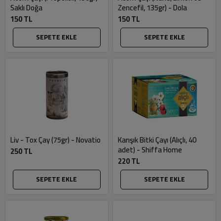
Saklı Doğa
Zencefil, 135gr) - Dola
150 TL
150 TL
SEPETE EKLE
SEPETE EKLE
Liv - Tox Çay (75gr) - Novatio
Karışık Bitki Çayı (Alıçlı, 40
adet) - Shiffa Home
250 TL
220 TL
SEPETE EKLE
SEPETE EKLE