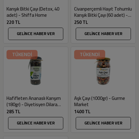
Karışık Bitki Çayı (Detox, 40
Civanperçemli Hayıt Tohumlu
adet) - Shiffa Home
Karışık Bitki Çayı (60 adet) -
Akzer
220 TL
250 TL
GELİNCE HABER VER
GELİNCE HABER VER
TÜKENDİ
TÜKENDİ
Hafifleten Ananaslı Karışım
Aşk Çayı (1000gr) - Gurme
(180gr) - Diyetisyen Dilara
Market
Kaim
285 TL
1400 TL
GELİNCE HABER VER
GELİNCE HABER VER