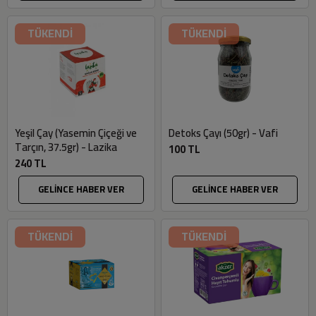
TÜKENDİ
TÜKENDİ
Yeşil Çay (Yasemin Çiçeği ve
Detoks Çayı (50gr) - Vafi
Tarçın, 37.5gr) - Lazika
100 TL
240 TL
GELİNCE HABER VER
GELİNCE HABER VER
TÜKENDİ
TÜKENDİ