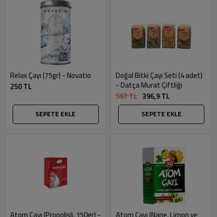
Relax Çayı (75gr) - Novatio
Doğal Bitki Çayı Seti (4 adet)
- Datça Murat Çiftliği
250 TL
567 TL
396,9 TL
SEPETE EKLE
SEPETE EKLE
Atom Çayı (Propolisli, 150gr) -
Atom Çayı (Nane, Limon ve