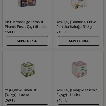
Hisli Harman Ege Terapisi
Yeşil Çay (Tomurcuk Gül ve
Piramit Poşet Çay (18 adet) -
Portakal Kabuğu, 37,5gr) -
Lazika
Lazika
150 TL
240 TL
SEPETE EKLE
SEPETE EKLE
Yeşil Çay ve Limon Otu
Yeşil Çay (Olong ve Yasemin,
(37.5gr) - Lazika
37,5gr) - Lazika
240 TL
240 TL