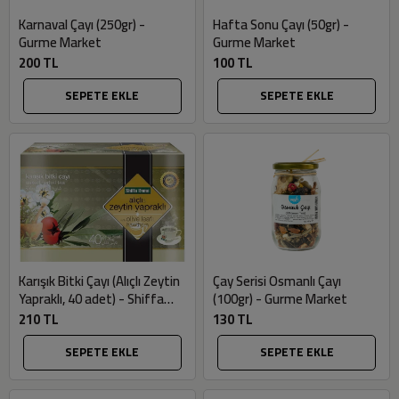
Karnaval Çayı (250gr) -
Hafta Sonu Çayı (50gr) -
Gurme Market
Gurme Market
200 TL
100 TL
SEPETE EKLE
SEPETE EKLE
Karışık Bitki Çayı (Alıçlı Zeytin
Çay Serisi Osmanlı Çayı
Yapraklı, 40 adet) - Shiffa
(100gr) - Gurme Market
Home
210 TL
130 TL
SEPETE EKLE
SEPETE EKLE