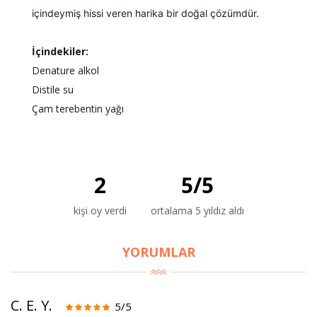
içindeymiş hissi veren harika bir doğal çözümdür.
İçindekiler:
Denature alkol
Distile su
Çam terebentin yağı
2
5
/
5
kişi oy verdi
ortalama 5 yıldız aldı
YORUMLAR
C. E. Y.
5/5