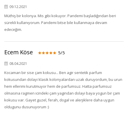
09.12.2021
Müthiş bir kolonya. Mis gibi kokuyor. Pandemi başladığından beri
sürekli kullanıyorum. Pandemi bitse bile kullanmaya devam
edeceğim.
Ecem Köse
×
5/5
BU HAFTANIN PLANLI İNDİRİMİ
08.04.2021
Kocaman bir sise çam kokusu... Ben agir sentetik parfum
2690,00 TL
Kaan Olgun Hasat
kokusundan dolayi klasik kolonyalardan uzak duruyordum, bu urun
2071,30 TL
Naturel Sızma
hem ellerimi kurutmuyor hem de parfumsuz. Hatta parfumsuz
Zeytinyağı (5lt, Soğuk
olmasina ragmen icindeki çam yagindan dolayi baya yogun bir çam
Sıkım) - Bilgem
kokusu var. Gayet guzel, ferah, dogal ve alerjiklere daha uygun
Zeytincilik
oldugunu dusunuyorum :)
SEPETE EKLE