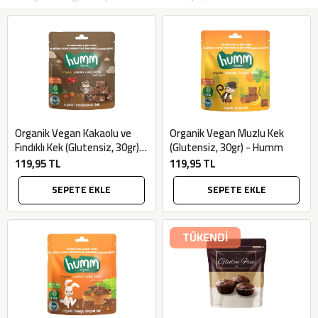
Organik Vegan Kakaolu ve
Organik Vegan Muzlu Kek
Fındıklı Kek (Glutensiz, 30gr) -
(Glutensiz, 30gr) - Humm
Humm
119,95 TL
119,95 TL
SEPETE EKLE
SEPETE EKLE
TÜKENDİ