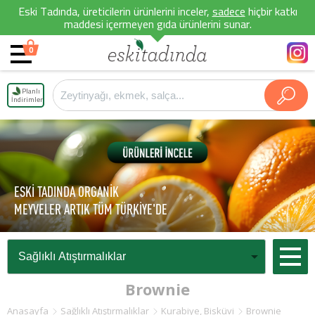
Eski Tadında, üreticilerin ürünlerini inceler,
sadece
hiçbir katkı
maddesi içermeyen gıda ürünlerini sunar.
0
Planlı
İndirimler
ESKİ TADINDA ORGANİK
MEYVELER ARTIK TÜM TÜRKİYE'DE
Brownie
Anasayfa
Sağlıklı Atıştırmalıklar
Kurabiye, Bisküvi
Brownie