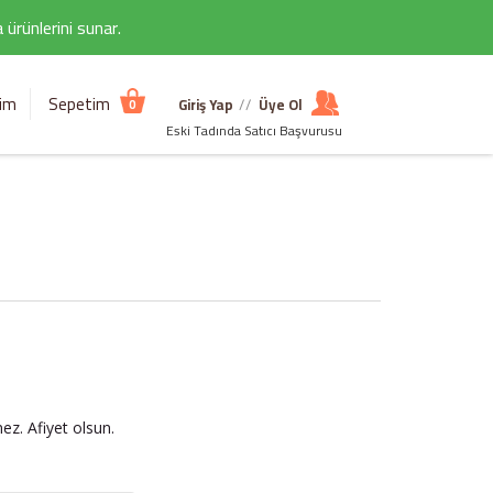
ürünlerini sunar.
şim
Sepetim
Giriş Yap
//
Üye Ol
0
Eski Tadında Satıcı Başvurusu
z. Afiyet olsun.