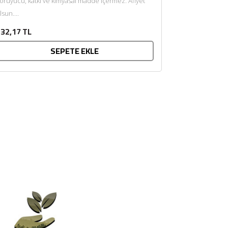
oruyucu, katkı ve kimyasal madde içermez. Afiyet
lsun....
32,17 TL
SEPETE EKLE