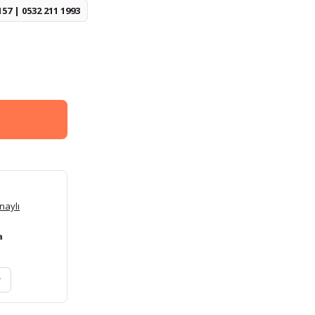
157 | 0532 211 1993
naylı
a
r