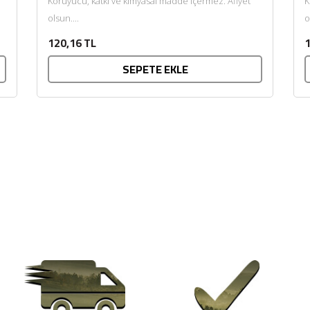
Koruyucu, katkı ve kimyasal madde içermez. Afiyet
K
olsun....
o
120,16 TL
1
SEPETE EKLE