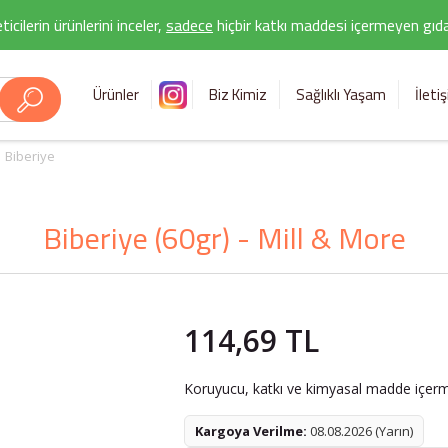
icilerin ürünlerini inceler,
sadece
hiçbir katkı maddesi içermeyen gıda 
Ürünler
Biz Kimiz
Sağlıklı Yaşam
İleti
Biberiye
Biberiye (60gr) - Mill & More
114,69 TL
Koruyucu, katkı ve kimyasal madde içerme
Kargoya Verilme:
08.08.2026 (Yarın)