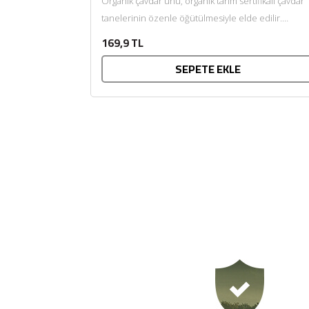
Organik çavdar unu, organik tarım sertifikalı çavdar
tanelerinin özenle öğütülmesiyle elde edilir.
Kendine özgü aroması ve doğal...
169,9 TL
SEPETE EKLE