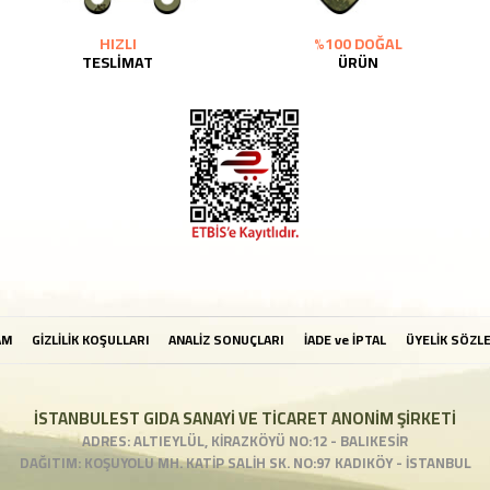
HIZLI
%100 DOĞAL
TESLİMAT
ÜRÜN
AM
GİZLİLİK KOŞULLARI
ANALİZ SONUÇLARI
İADE ve İPTAL
ÜYELİK SÖZL
İSTANBULEST GIDA SANAYİ VE TİCARET ANONİM ŞİRKETİ
ADRES: ALTIEYLÜL, KİRAZKÖYÜ NO:12 - BALIKESİR
DAĞITIM: KOŞUYOLU MH. KATİP SALİH SK. NO:97 KADIKÖY - İSTANBUL