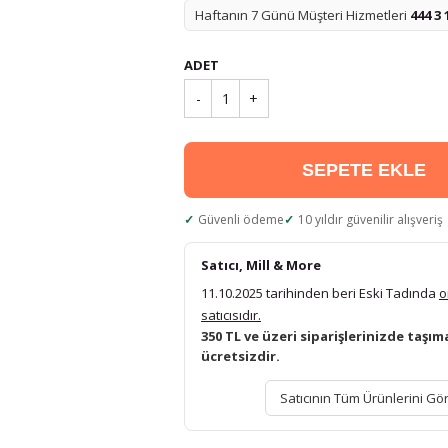
Haftanın 7 Günü Müşteri Hizmetleri
444 3 
ADET
-
1
+
SEPETE EKLE
Güvenli ödeme
10 yıldır güvenilir alışveriş
Satıcı, Mill & More
11.10.2025 tarihinden beri Eski Tadında
o
satıcısıdır.
350 TL ve üzeri siparişlerinizde taşım
ücretsizdir.
Satıcının Tüm Ürünlerini Gö