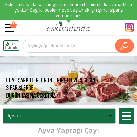
Eski Tadında'da satılan gıda ürünlerinin hiçbirinde katkı maddesi
yoktur. Sağlıklı beslenmeye başlamak için şimdi sipariş
verebilirsiniz.
0
Planlı
İndirimler
ET VE ŞARKÜTERİ ÜRÜNLERİNDEN VERECEĞİNİZ
SİPARİŞLERDE
BUGÜN TAŞIMA ÜCRETSİZ.
Ayva Yaprağı Çayı