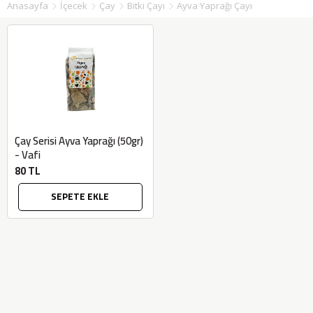
Anasayfa
İçecek
Çay
Bitki Çayı
Ayva Yaprağı Çayı
Çay Serisi Ayva Yaprağı (50gr)
- Vafi
80 TL
SEPETE EKLE