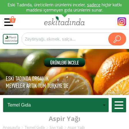
Eski Tadında, üreticilerin ürünlerini inceler,
sadece
hiçbir katkı
maddesi içermeyen gıda ürünlerini sunar.
0
Planlı
İndirimler
ESKİ TADINDA ORGANİK
MEYVELER ARTIK TÜM TÜRKİYE'DE
Aspir Yağı
Anasayfa
Temel Gıda
Sıvı Yağ
Aspir Yağı