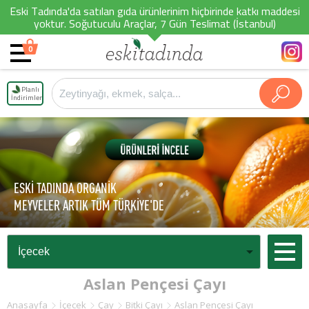
Eski Tadında'da satılan gıda ürünlerinim hiçbirinde katkı maddesi
yoktur. Soğutuculu Araçlar, 7 Gün Teslimat (İstanbul)
0
Planlı
İndirimler
ESKİ TADINDA ORGANİK
MEYVELER ARTIK TÜM TÜRKİYE'DE
Aslan Pençesi Çayı
Anasayfa
İçecek
Çay
Bitki Çayı
Aslan Pençesi Çayı