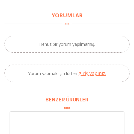
×
YORUMLAR
BU HAFTANIN PLANLI İNDİRİMİ
2320,00 TL
Sızma Zeytinyağı
2100,00 TL
(2025 Yeni Hasat,
Henüz bir yorum yapılmamış.
Güney Ege, 5 Litre) -
AtcaNova
giriş yapınız.
Yorum yapmak için lütfen
SEPETE EKLE
BENZER ÜRÜNLER