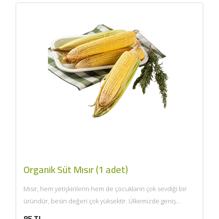
Organik Süt Mısır (1 adet)
Mısır, hem yetişkinlerin hem de çocukların çok sevdiği bir
üründür, besin değeri çok yüksektir. Ülkemizde geniş
anlamda...
85 TL