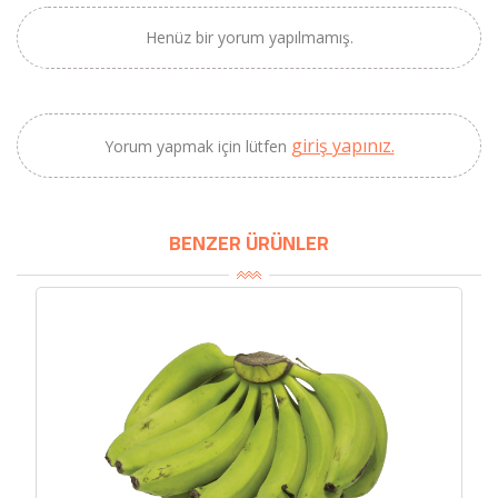
BU HAFTANIN PLANLI İNDİRİMİ
Henüz bir yorum yapılmamış.
2320,00 TL
Sızma Zeytinyağı
2100,00 TL
(2025 Yeni Hasat,
Güney Ege, 5 Litre) -
giriş yapınız.
Yorum yapmak için lütfen
AtcaNova
BENZER ÜRÜNLER
SEPETE EKLE