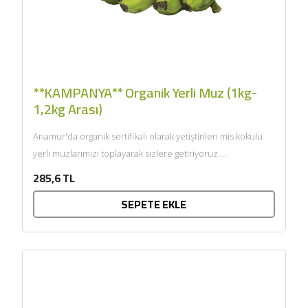
**KAMPANYA** Organik Yerli Muz (1kg-
1,2kg Arası)
Anamur'da organik sertifikalı olarak yetiştirilen mis kokulu
yerli muzlarımızı toplayarak sizlere getiriyoruz....
285,6 TL
SEPETE EKLE