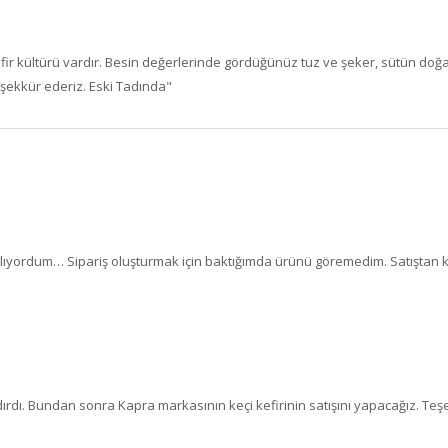
fir kültürü vardır. Besin değerlerinde gördüğünüz tuz ve şeker, sütün doğal
eşekkür ederiz. Eski Tadında"
 alıyordum… Sipariş oluşturmak için baktığımda ürünü göremedim. Satıştan k
ırdı. Bundan sonra Kapra markasının keçi kefirinin satışını yapacağız. Teş