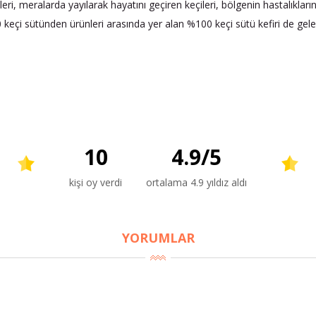
leri, meralarda yayılarak hayatını geçiren keçileri, bölgenin hastalıkla
00 keçi sütünden ürünleri arasında yer alan %100 keçi sütü kefiri de gel
10
4.9
/
5
kişi oy verdi
ortalama 4.9 yıldız aldı
YORUMLAR