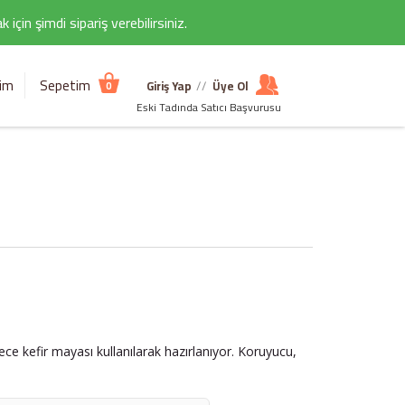
çin şimdi sipariş verebilirsiniz.
şim
Sepetim
Giriş Yap
//
Üye Ol
0
Eski Tadında Satıcı Başvurusu
ce kefir mayası kullanılarak hazırlanıyor. Koruyucu,