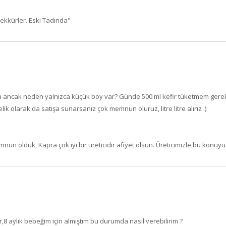
SEPETE EKLE
ekkürler. Eski Tadında"
 ancak neden yalnızca küçük boy var? Günde 500 ml kefir tüketmem gerekiy
lik olarak da satışa sunarsanız çok memnun oluruz, litre litre alırız :)
olduk, Kapra çok iyi bir üreticidir afiyet olsun. Üreticimizle bu konuyu
8 aylık bebeğim için almıştım bu durumda nasıl verebilirim ?