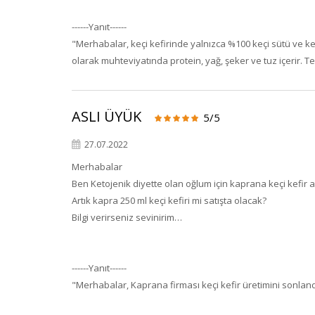
------Yanıt------
"Merhabalar, keçi kefirinde yalnızca %100 keçi sütü ve ke
olarak muhteviyatında protein, yağ, şeker ve tuz içerir. T
ASLI ÜYÜK
5/5
27.07.2022
Merhabalar
Ben Ketojenik diyette olan oğlum için kaprana keçi kefir
Artık kapra 250 ml keçi kefiri mi satışta olacak?
Bilgi verirseniz sevinirim…
------Yanıt------
"Merhabalar, Kaprana firması keçi kefir üretimini sonland