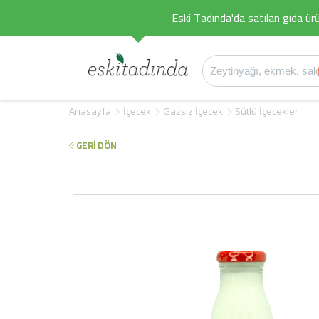
Eski Tadında'da satılan gıda ürü
Anasayfa
İçecek
Gazsız İçecek
Sütlü İçecekler
GERİ DÖN