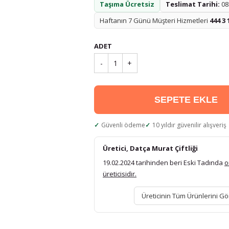
Taşıma Ücretsiz
Teslimat Tarihi:
08.
Haftanın 7 Günü Müşteri Hizmetleri
444 3 
ADET
-
1
+
SEPETE EKLE
Güvenli ödeme
10 yıldır güvenilir alışveriş
Üretici, Datça Murat Çiftliği
19.02.2024 tarihinden beri Eski Tadında
o
üreticisidir.
Üreticinin Tüm Ürünlerini Gö