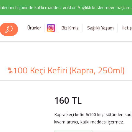
nlerinin hiçbirinde katkı maddesi yoktur. Sağlıklı beslenmeye başlamak i
Ürünler
Biz Kimiz
Sağlıklı Yaşam
İleti
%100 Keçi Kefiri (Kapra, 250ml)
160 TL
Kapra keçi kefiri %100 keçi sütünden sade
kıvam artırıcı, katkı maddesi içermez.