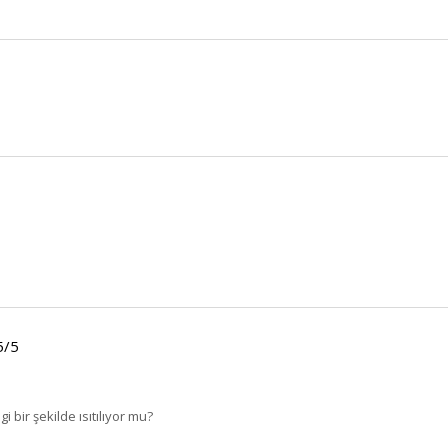
BU HAFTANIN PLANLI İNDİRİMİ
5/5
2320,00 TL
Sızma Zeytinyağı (2025
2100,00 TL
Yeni Hasat, Güney Ege, 5
bir şekilde ısıtılıyor mu?
Litre) - AtcaNova