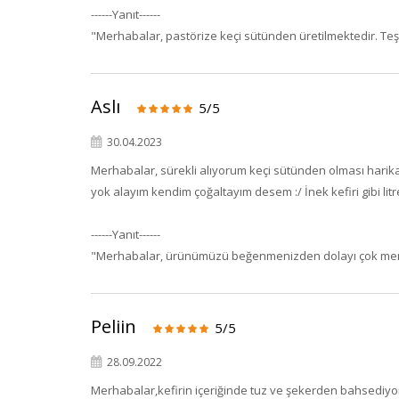
------Yanıt------
"Merhabalar, pastörize keçi sütünden üretilmektedir. Teş
Aslı
5/5
30.04.2023
Merhabalar, sürekli alıyorum keçi sütünden olması harika
yok alayım kendim çoğaltayım desem :/ İnek kefiri gibi litre
------Yanıt------
"Merhabalar, ürünümüzü beğenmenizden dolayı çok memnun 
Peliin
5/5
28.09.2022
Merhabalar,kefirin içeriğinde tuz ve şekerden bahsediyor,