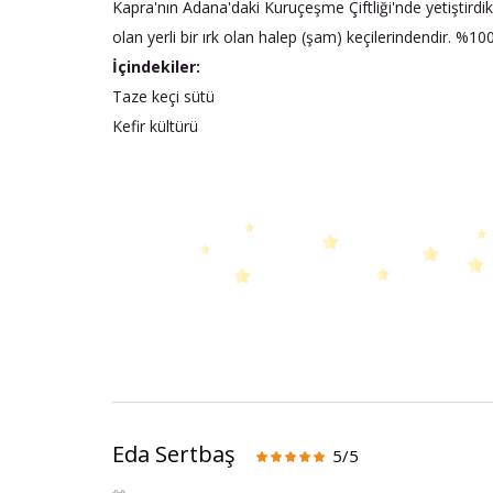
Kapra'nın Adana'daki Kuruçeşme Çiftliği'nde yetiştirdik
olan yerli bir ırk olan halep (şam) keçilerindendir. %1
İçindekiler:
Taze keçi sütü
Kefir kültürü
Eda Sertbaş
5/5