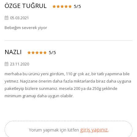
ÖZGE TUĞRUL
5/5
05.03.2021
Bebeğim severek yiyor
×
BU HAFTANIN PLANLI İNDİRİMİ
NAZLI
5/5
23.11.2020
2690,00 TL
Kaan Olgun Hasat
2071,30 TL
merhaba bu ürünü yeni gördüm, 110 gr çok az, bir tatlı yapımına bile
Naturel Sızma
yetmez. Naçizane önerim daha fazla miktarlarda biraz daha uyguna
Zeytinyağı (5lt, Soğuk
paketleyip bizlere sunmanız. mesela 200 ya da 250g şeklinde
Sıkım) - Bilgem
minimum gramajı daha uygun olabilir.
Zeytincilik
SEPETE EKLE
giriş yapınız.
Yorum yapmak için lütfen