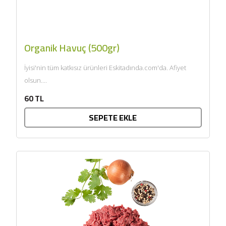
Organik Havuç (500gr)
İyisi'nin tüm katkısız ürünleri Eskitadında.com'da. Afiyet
olsun....
60 TL
SEPETE EKLE