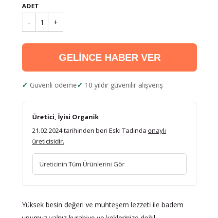
ADET
-
1
+
GELİNCE HABER VER
Güvenli ödeme
10 yıldır güvenilir alışveriş
Üretici, İyisi Organik
21.02.2024 tarihinden beri Eski Tadında
onaylı
üreticisidir.
Üreticinin Tüm Ürünlerini Gör
Yüksek besin değeri ve muhteşem lezzeti ile badem
unumuz yalnız kurabiye ve keklerinize değil,