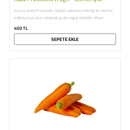
Kuzu (Lamb) Prosciutto, İtalyan salamura tekniği ile marine
edilmiş kuzu but, ısıtılarak ya da soğuk tüketilir. Afiyet
olsun....
450 TL
SEPETE EKLE