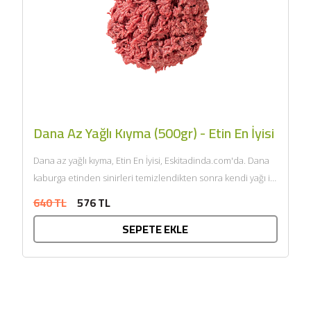
Dana Az Yağlı Kıyma (500gr) - Etin En İyisi
Dana az yağlı kıyma, Etin En İyisi, Eskitadinda.com'da. Dana
kaburga etinden sinirleri temizlendikten sonra kendi yağı ile
çift...
640 TL
576 TL
SEPETE EKLE