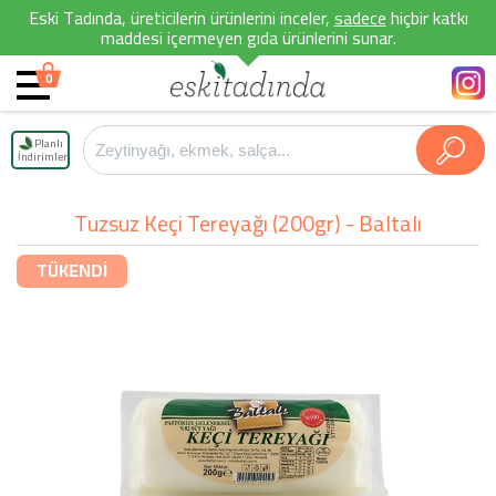
Eski Tadında, üreticilerin ürünlerini inceler,
sadece
hiçbir katkı
maddesi içermeyen gıda ürünlerini sunar.
0
Planlı
İndirimler
Tuzsuz Keçi Tereyağı (200gr) - Baltalı
TÜKENDİ