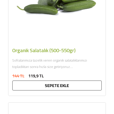
Organik Salatalık (500-550gr)
Sofralarımıza tazelik veren organik salatalıklarımızı
topladıktan sonra hızla size getiriyoruz....
144 TL
119,9 TL
SEPETE EKLE