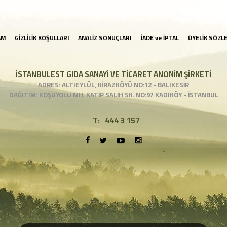
AM
GİZLİLİK KOŞULLARI
ANALİZ SONUÇLARI
İADE ve İPTAL
ÜYELİK SÖZL
İSTANBULEST GIDA SANAYİ VE TİCARET ANONİM ŞİRKETİ
ADRES: ALTIEYLÜL, KİRAZKÖYÜ NO:12 - BALIKESİR
DAĞITIM: KOŞUYOLU MH. KATİP SALİH SK. NO:97 KADIKÖY - İSTANBUL
T:
444 3 157