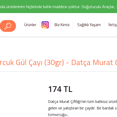
ıda ürünlerinim hiçbirinde katkı maddesi yoktur. Soğutuculu Araçlar,
Ürünler
Biz Kimiz
Sağlıklı Yaşam
İleti
cuk Gül Çayı (30gr) - Datça Murat Çi
174 TL
Datça Murat Çiftliği'nin tüm katkısız ürün
gelen ve yatıştıran bir çaydır. Bir bardak
tomurcuğu...