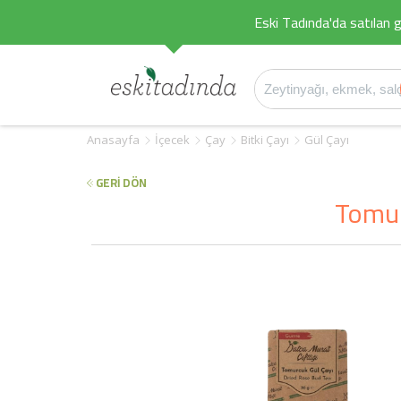
Eski Tadında'da satılan g
Anasayfa
İçecek
Çay
Bitki Çayı
Gül Çayı
GERİ DÖN
Tomur