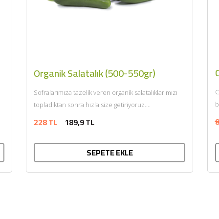
Organik Salatalık (500-550gr)
O
Sofralarımıza tazelik veren organik salatalıklarımızı
b
topladıktan sonra hızla size getiriyoruz....
8
228 TL
189,9 TL
SEPETE EKLE