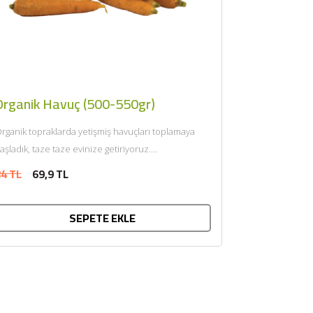
Organik Havuç (500-550gr)
rganik topraklarda yetişmiş havuçları toplamaya
aşladık, taze taze evinize getiriyoruz....
4 TL
69,9 TL
SEPETE EKLE