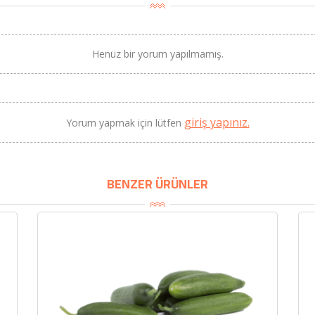
Henüz bir yorum yapılmamış.
BU HAFTANIN PLANLI İNDİRİMİ
2320,00 TL
giriş yapınız.
Yorum yapmak için lütfen
Sızma Zeytinyağı (2025
2100,00 TL
Yeni Hasat, Güney Ege, 5
Litre) - AtcaNova
BENZER ÜRÜNLER
SEPETE EKLE