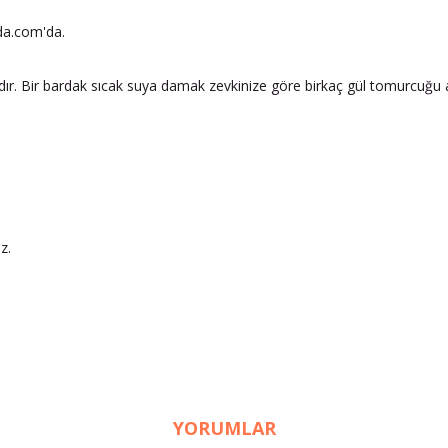
nda.com'da.
aydır. Bir bardak sıcak suya damak zevkinize göre birkaç gül tomurcuğu 
z.
YORUMLAR