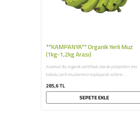
**KAMPANYA** Organik Yerli Muz
(1kg-1,2kg Arası)
Anamur'da organik sertifikalı olarak yetiştirilen mis
kokulu yerli muzlarımızı toplayarak sizlere
getiriyoruz....
285,6 TL
SEPETE EKLE