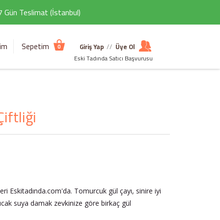
 7 Gün Teslimat (İstanbul)
şim
Sepetim
Giriş Yap
//
Üye Ol
0
Eski Tadında Satıcı Başvurusu
ftliği
leri Eskitadında.com'da. Tomurcuk gül çayı, sinire iyi
 sıcak suya damak zevkinize göre birkaç gül