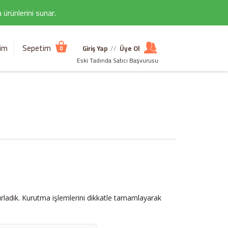
ürünlerini sunar.
şim
Sepetim
Giriş Yap
//
Üye Ol
0
Eski Tadında Satıcı Başvurusu
zırladık. Kurutma işlemlerini dikkatle tamamlayarak