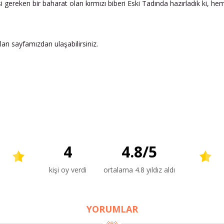
si gereken bir baharat olan kırmızı biberi Eski Tadında hazırladık ki, 
rı sayfamızdan ulaşabilirsiniz.
4
4.8
/
5
kişi oy verdi
ortalama 4.8 yıldız aldı
YORUMLAR