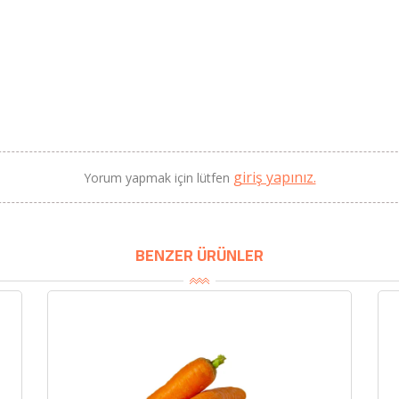
Yeni Hasat, Güney Ege, 5
Litre) - AtcaNova
SEPETE EKLE
giriş yapınız.
Yorum yapmak için lütfen
BENZER ÜRÜNLER