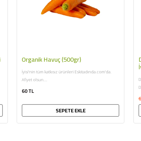
i
Organik Havuç (500gr)
D
İ
İyisi'nin tüm katkısız ürünleri Eskitadında.com'da.
D
Afiyet olsun....
D
60 TL
k
6
SEPETE EKLE