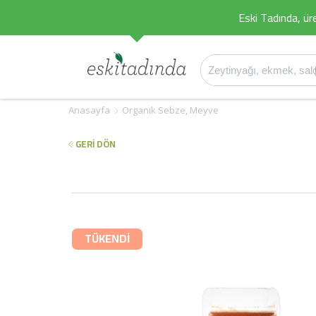
Eski Tadında, üret
Anasayfa
Organik Sebze, Meyve
GERİ DÖN
TÜKENDİ