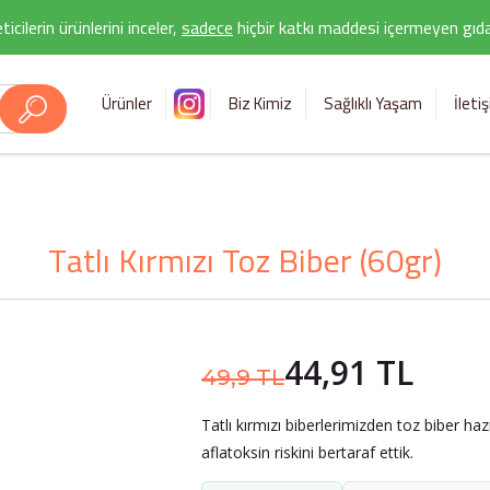
icilerin ürünlerini inceler,
sadece
hiçbir katkı maddesi içermeyen gıda 
Ürünler
Biz Kimiz
Sağlıklı Yaşam
İleti
Tatlı Kırmızı Toz Biber (60gr)
44,91 TL
49,9 TL
Tatlı kırmızı biberlerimizden toz biber ha
aflatoksin riskini bertaraf ettik.