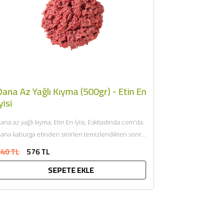
ana Az Yağlı Kıyma (500gr) - Etin En
yisi
ana az yağlı kıyma, Etin En İyisi, Eskitadinda.com'da.
ana kaburga etinden sinirleri temizlendikten sonra
endi yağı ile çift...
40 TL
576 TL
SEPETE EKLE