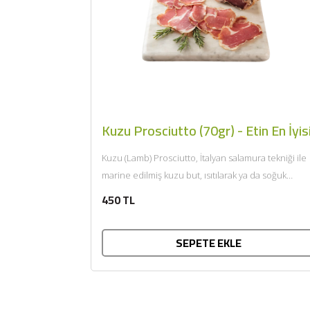
Kuzu Prosciutto (70gr) - Etin En İyis
Kuzu (Lamb) Prosciutto, İtalyan salamura tekniği ile
marine edilmiş kuzu but, ısıtılarak ya da soğuk
tüketilir. Afiyet olsun....
450 TL
SEPETE EKLE