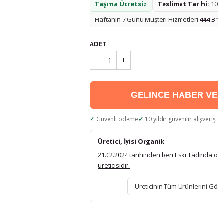
Taşıma Ücretsiz
Teslimat Tarihi:
10.
Haftanın 7 Günü Müşteri Hizmetleri
444 3 
ADET
-
1
+
GELİNCE HABER V
Güvenli ödeme
10 yıldır güvenilir alışveriş
Üretici, İyisi Organik
21.02.2024 tarihinden beri Eski Tadında
o
üreticisidir.
Üreticinin Tüm Ürünlerini Gö