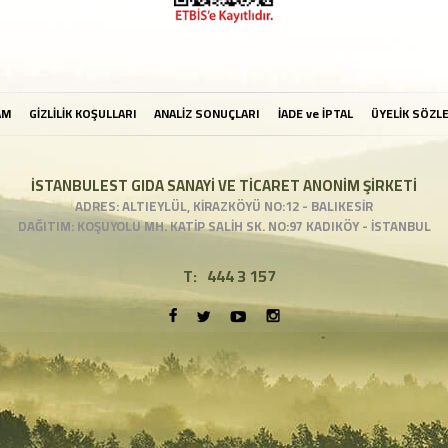
AM
GİZLİLİK KOŞULLARI
ANALİZ SONUÇLARI
İADE ve İPTAL
ÜYELİK SÖZL
İSTANBULEST GIDA SANAYİ VE TİCARET ANONİM ŞİRKETİ
ADRES: ALTIEYLÜL, KİRAZKÖYÜ NO:12 - BALIKESİR
DAĞITIM: KOŞUYOLU MH. KATİP SALİH SK. NO:97 KADIKÖY - İSTANBUL
T:
444 3 157