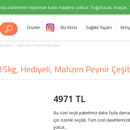
ıda ürünlerinim hiçbirinde katkı maddesi yoktur. Soğutuculu Araçlar,
Ürünler
Biz Kimiz
Sağlıklı Yaşam
İleti
nirleri
Mahzen Peynir Paketleri
15kg, Hediyeli, Mahzen Peynir Çeşitl
4971 TL
Bu özel seçki paketimiz daha fazla damağ
için özenle seçildi. Tüm özel davetlerinizd
yolcul...