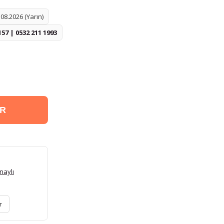
08.2026 (Yarın)
157 | 0532 211 1993
ER
naylı
r