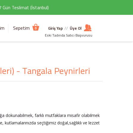
 7 Gün Teslimat (İstanbul)
şim
Sepetim
Giriş Yap
//
Üye Ol
0
Eski Tadında Satıcı Başvurusu
eri) - Tangala Peynirleri
a dokunabilmek, farklı mutfaklara misafir olabilmek
e, kutlamalarınızda seçtiğimiz doğal,sağlıklı ve lezzet