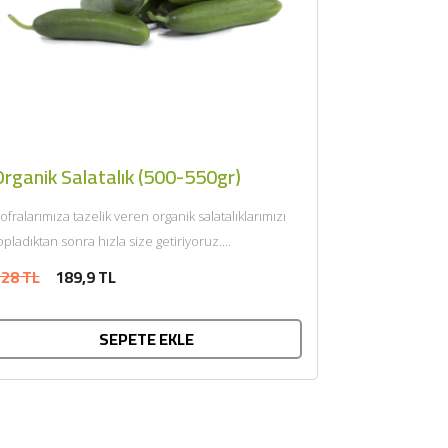
Organik Salatalık (500-550gr)
ofralarımıza tazelik veren organik salatalıklarımızı
opladıktan sonra hızla size getiriyoruz....
28 TL
189,9 TL
SEPETE EKLE