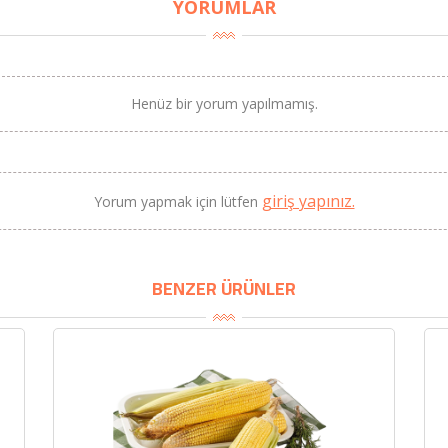
YORUMLAR
Henüz bir yorum yapılmamış.
BU HAFTANIN PLANLI İNDİRİMİ
2690,00 TL
Kaan Olgun Hasat
giriş yapınız.
Yorum yapmak için lütfen
2071,30 TL
Naturel Sızma Zeytinyağı
(5lt, Soğuk Sıkım) - Bilgem
Zeytincilik
BENZER ÜRÜNLER
SEPETE EKLE