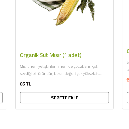
Organik Süt Mısır (1 adet)
S
Mısır, hem yetişkinlerin hem de çocukların çok
t
sevdiği bir üründür, besin değeri çok yüksektir.
2
Ülkemizde geniş anlamda...
85 TL
SEPETE EKLE