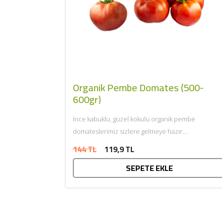
Organik Pembe Domates (500-
600gr)
İnce kabuklu, güzel kokulu organik pembe
domateslerimiz sizlere gelmeye hazır....
144 TL
119,9 TL
SEPETE EKLE