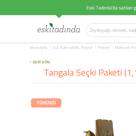
Eski Tadında'da satılan g
Anasayfa
Süt, Kahvaltılık, Peynir
Peynir
Mahzen Pey
GERİ DÖN
Tangala Seçki Paketi (1,
TÜKENDİ