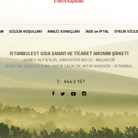
AM
GİZLİLİK KOŞULLARI
ANALİZ SONUÇLARI
İADE ve İPTAL
ÜYELİK SÖZL
İSTANBULEST GIDA SANAYİ VE TİCARET ANONİM ŞİRKETİ
ADRES: ALTIEYLÜL, KİRAZKÖYÜ NO:12 - BALIKESİR
DAĞITIM: KOŞUYOLU MH. KATİP SALİH SK. NO:97 KADIKÖY - İSTANBUL
T:
444 3 157