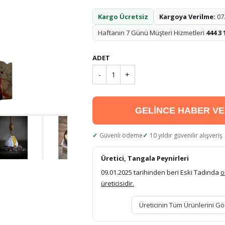
Kargo Ücretsiz
Kargoya Verilme:
07.
Haftanın 7 Günü Müşteri Hizmetleri
444 3 
ADET
-
1
+
GELİNCE HABER V
Güvenli ödeme
10 yıldır güvenilir alışveriş
Üretici, Tangala Peynirleri
09.01.2025 tarihinden beri Eski Tadında
o
üreticisidir.
Üreticinin Tüm Ürünlerini Gö