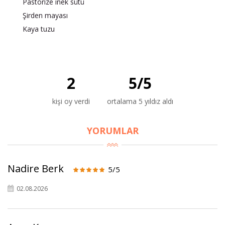
Pastörize inek sütü
Şirden mayası
Kaya tuzu
2
5
/
5
kişi oy verdi
ortalama 5 yıldız aldı
×
BU HAFTANIN PLANLI İNDİRİMİ
YORUMLAR
2690,00 TL
Kaan Olgun Hasat
2071,30 TL
Naturel Sızma
Nadire Berk
5/5
Zeytinyağı (5lt, Soğuk
Sıkım) - Bilgem
02.08.2026
Zeytincilik