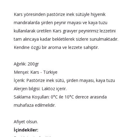
Kars yöresinden pastörize inek sütüyle hijyenik
mandıralarda şirden peynir mayası ve kaya tuzu
kullanılarak üretilen Kars gravyer peynirimiz lezzetini
tam alıncaya kadar bekletilerek sizlere sunulmaktadır.
Kendine özgü bir aroma ve lezzete sahiptir.
Ağırlık: 200gr
Menşei: Kars - Türkiye
İçerik: Pastörize inek sütü, şirden mayası, kaya tuzu
Alerjen bilgisi: Laktoz içerir.
Saklama Koşulları: 0°C ile 10°C derece arasında
muhafaza edilmelidir.
Afiyet olsun.
İçindekiler: