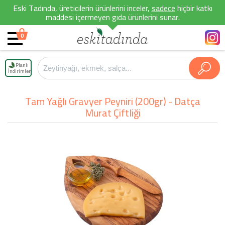
Eski Tadında, üreticilerin ürünlerini inceler,
sadece
hiçbir katkı
maddesi içermeyen gıda ürünlerini sunar.
0
Planlı
İndirimler
Tam Yağlı Gravyer Peyniri (200gr) - Datça
Murat Çiftliği