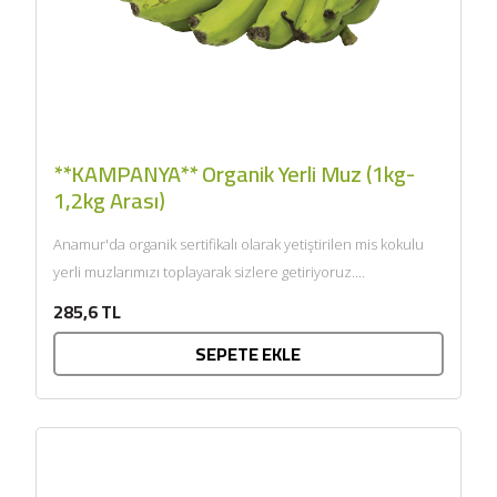
**KAMPANYA** Organik Yerli Muz (1kg-
1,2kg Arası)
Anamur'da organik sertifikalı olarak yetiştirilen mis kokulu
yerli muzlarımızı toplayarak sizlere getiriyoruz....
285,6 TL
SEPETE EKLE