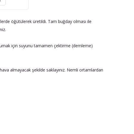
r
erde öğütülerek üretildi. Tam buğday olması ile
niz.
ı korumak için suyunu tamamen çektirme (demleme)
 hava almayacak şekilde saklayınız. Nemli ortamlardan