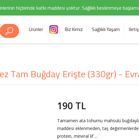
nlerinin hiçbirinde katkı maddesi yoktur. Sağlıklı beslenmeye başlamak i
Ürünler
Biz Kimiz
Sağlıklı Yaşam
İleti
yez Tam Buğday Erişte (330gr) - Evr
190 TL
Tamamen ata tohumu mahsulü buğdaylardan,
maddesi eklenmeden, taş değirmenlerde ö
protein, mineral lif ...