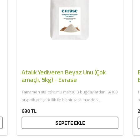
Atalık Yediveren Beyaz Unu (Çok
E
amaçlı, 5kg) - Evrase
Tamamen ata tohumu mahsulü buğdaylardan, %100
T
organik yetiştiricilik ile hiçbir katkı maddesi
o
eklenmeden üretildi. Sevdiklerinizle gönül
e
630 TL
2
rahatlığıyla...
ü
SEPETE EKLE