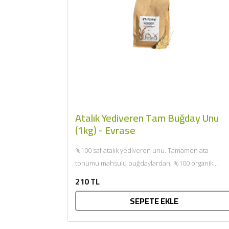
Atalık Yediveren Tam Buğday Unu
(1kg) - Evrase
%100 saf atalık yediveren unu. Tamamen ata
tohumu mahsulü buğdaylardan, %100 organik
yetiştiricilik ile, hiçbir katkı maddesi...
210 TL
SEPETE EKLE