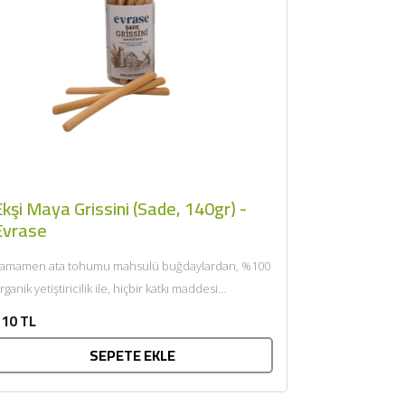
kşi Maya Grissini (Sade, 140gr) -
Evrase
amamen ata tohumu mahsulü buğdaylardan, %100
rganik yetiştiricilik ile, hiçbir katkı maddesi
klenmeden, taş değirmenlerde öğütülerek
10 TL
retildi....
SEPETE EKLE