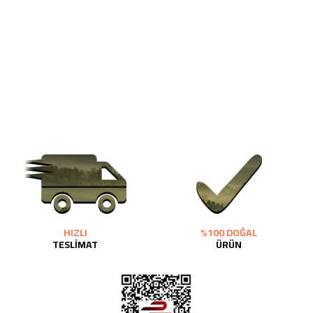
HIZLI
%100 DOĞAL
TESLİMAT
ÜRÜN