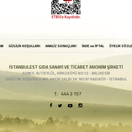
AM
GİZLİLİK KOŞULLARI
ANALİZ SONUÇLARI
İADE ve İPTAL
ÜYELİK SÖZL
İSTANBULEST GIDA SANAYİ VE TİCARET ANONİM ŞİRKETİ
ADRES: ALTIEYLÜL, KİRAZKÖYÜ NO:12 - BALIKESİR
DAĞITIM: KOŞUYOLU MH. KATİP SALİH SK. NO:97 KADIKÖY - İSTANBUL
T:
444 3 157