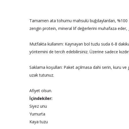
Tamamen ata tohumu mahsulü buğdaylardan, %100 organi
zengin protein, mineral lif değerlerini muhafaza eder, ge
Mutfakta kullanım: Kaynayan bol tuzlu suda 6-8 dakik
yöntemini de tercih edebilirsiniz. Üzerine sadece kızdırı
Saklama koşulları: Paket açılmasa dahi serin, kuru v
uzak tutunuz.
Afiyet olsun.
İçindekiler:
Siyez unu
Yumurta
Kaya tuzu