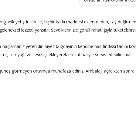
Üreticinin Tüm Ürünlerini Gö
k yetiştiricilik ile, hiçbir katkı maddesi eklenmeden, taş değirmenl
leneksel lezzeti yansıtır. Sevdiklerinizle gönül rahatlığıyla tüketebilirsi
a haşlamanız yeterlidir. Siyez buğdayının kendine has fındıksı tadın
lmış tereyağı ve ceviz içi ekleyerek en saf haliyle servis edebilirsiniz.
e güneş görmeyen ortamda muhafaza ediniz. Ambalajı açıldıktan sonra