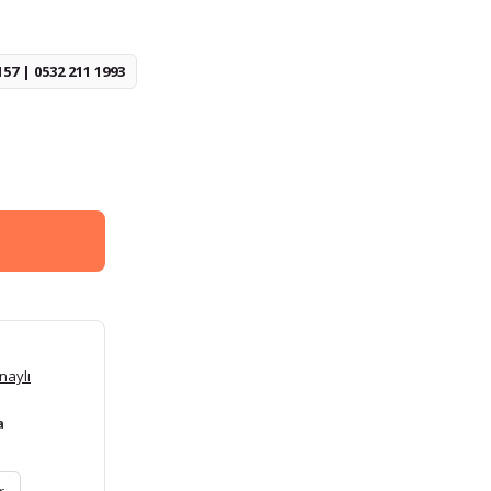
157 | 0532 211 1993
naylı
a