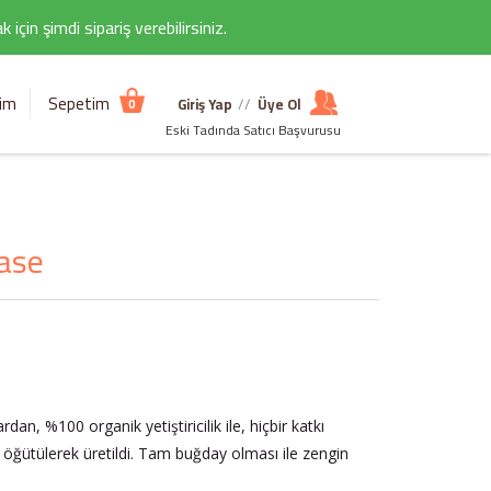
çin şimdi sipariş verebilirsiniz.
şim
Sepetim
Giriş Yap
//
Üye Ol
0
Eski Tadında Satıcı Başvurusu
ase
 %100 organik yetiştiricilik ile, hiçbir katkı
ğütülerek üretildi. Tam buğday olması ile zengin