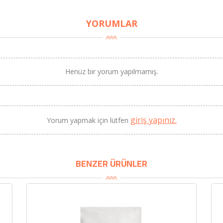
YORUMLAR
Henüz bir yorum yapılmamış.
BU HAFTANIN PLANLI İNDİRİMİ
2690,00 TL
Kaan Olgun Hasat
2071,30 TL
giriş yapınız.
Yorum yapmak için lütfen
Naturel Sızma Zeytinyağı
(5lt, Soğuk Sıkım) - Bilgem
Zeytincilik
SEPETE EKLE
BENZER ÜRÜNLER