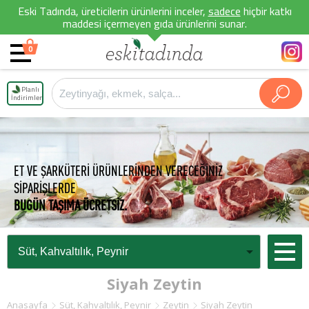
Eski Tadında, üreticilerin ürünlerini inceler,
sadece
hiçbir katkı
maddesi içermeyen gıda ürünlerini sunar.
0
Planlı
İndirimler
ET VE ŞARKÜTERİ ÜRÜNLERİNDEN VERECEĞİNİZ
SİPARİŞLERDE
BUGÜN TAŞIMA ÜCRETSİZ.
Siyah Zeytin
Anasayfa
Süt, Kahvaltılık, Peynir
Zeytin
Siyah Zeytin