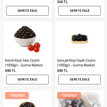
Market
340 TL
SEPETE EKLE
SEPETE EKLE
Katırlı Köyü Sele Zeytin
Gençali Köyü Siyah Zeytin
(1000gr) - Gurme Market
(1000gr) - Gurme Market
690 TL
690 TL
SEPETE EKLE
SEPETE EKLE
TÜKENDİ
TÜKENDİ