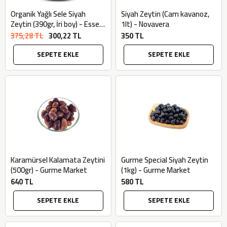
Organik Yağlı Sele Siyah
Siyah Zeytin (Cam kavanoz,
Zeytin (390gr, İri boy) - Essen
1lt) - Novavera
Organik
375,28 TL
300,22 TL
350 TL
SEPETE EKLE
SEPETE EKLE
Karamürsel Kalamata Zeytini
Gurme Special Siyah Zeytin
(500gr) - Gurme Market
(1kg) - Gurme Market
640 TL
580 TL
SEPETE EKLE
SEPETE EKLE