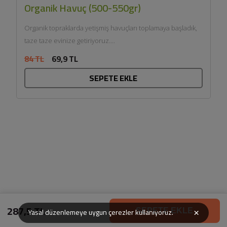
Organik Havuç (500-550gr)
Organik topraklarda yetişmiş havuçları toplamaya başladık,
taze taze evinize getiriyoruz....
84 TL
69,9 TL
SEPETE EKLE
287,5 TL
×
Yasal düzenlemeye uygun çerezler kullanıyoruz.
SEPETE EKLE