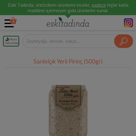
Eski Tadında, üreticilerin ürünlerini inceler,
sadece
hiçbir katkı
maddesi içermeyen gıda ürünlerini sunar.
0
Planlı
İndirimler
Sarıkılçık Yerli Pirinç (500gr)