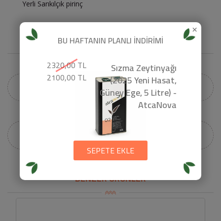
Yerli Sarıkılçık pirinç
×
BU HAFTANIN PLANLI İNDİRİMİ
YORUMLAR
2320,00 TL
Sızma Zeytinyağı
2100,00 TL
(2025 Yeni Hasat,
Henüz bir yorum yapılmamış.
Güney Ege, 5 Litre) -
AtcaNova
giriş yapınız.
Yorum yapmak için lütfen
SEPETE EKLE
BENZER ÜRÜNLER