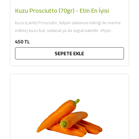
Kuzu Prosciutto (70gr) - Etin En İyisi
Kuzu (Lamb) Prosciutto, İtalyan salamura tekniği ile marine
edilmiş kuzu but, ısıtılarak ya da soğuk tüketilir. Afiyet
olsun....
450 TL
SEPETE EKLE