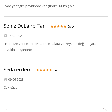
Evde yaptığım peynirede karıştırdım. Müthiş oldu...
Seniz DeLaire Tan
5/5
14.07.2023
×
Listemize yeni eklendi; sadece salata ve zeytinle değil, ızgara
BU HAFTANIN PLANLI İNDİRİMİ
tavukla da şahane!
2320,00 TL
Sızma Zeytinyağı
2100,00 TL
(2025 Yeni Hasat,
Seda erdem
5/5
Güney Ege, 5 Litre) -
AtcaNova
09.06.2023
Çok güzel
SEPETE EKLE