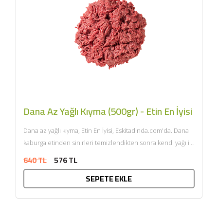
Dana Az Yağlı Kıyma (500gr) - Etin En İyisi
Dana az yağlı kıyma, Etin En İyisi, Eskitadinda.com'da. Dana
kaburga etinden sinirleri temizlendikten sonra kendi yağı ile
çift...
640 TL
576 TL
SEPETE EKLE