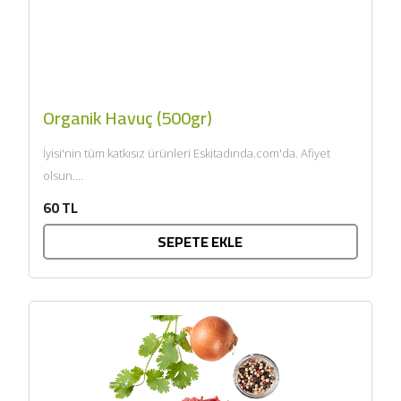
Organik Havuç (500gr)
İyisi'nin tüm katkısız ürünleri Eskitadında.com'da. Afiyet
olsun....
60 TL
SEPETE EKLE