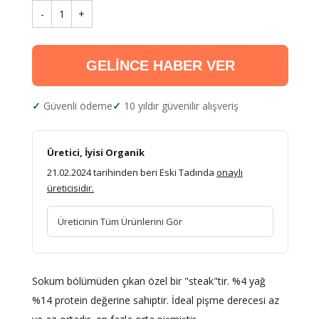
-
1
+
GELİNCE HABER VER
Güvenli ödeme
10 yıldır güvenilir alışveriş
Üretici, İyisi Organik
21.02.2024 tarihinden beri Eski Tadında
onaylı
üreticisidir.
Üreticinin Tüm Ürünlerini Gör
Sokum bölümüden çıkan özel bir "steak"tir. %4 yağ
%14 protein değerine sahiptir. İdeal pişme derecesi az