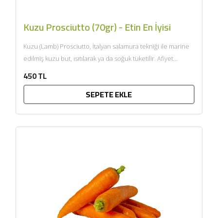
Kuzu Prosciutto (70gr) - Etin En İyisi
Kuzu (Lamb) Prosciutto, İtalyan salamura tekniği ile marine
edilmiş kuzu but, ısıtılarak ya da soğuk tüketilir. Afiyet
olsun....
450 TL
SEPETE EKLE