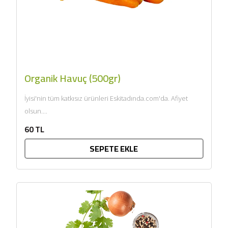
Organik Havuç (500gr)
İyisi'nin tüm katkısız ürünleri Eskitadında.com'da. Afiyet
olsun....
60 TL
SEPETE EKLE