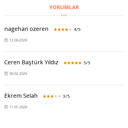
YORUMLAR
nagehan ozeren
4/5
12.06.2026
×
BU HAFTANIN PLANLI İNDİRİMİ
Ceren Baştürk Yıldız
5/5
2690,00 TL
Kaan Olgun Hasat
09.02.2026
2071,30 TL
Naturel Sızma
Zeytinyağı (5lt, Soğuk
Sıkım) - Bilgem
Ekrem Selah
3/5
Zeytincilik
11.01.2026
SEPETE EKLE