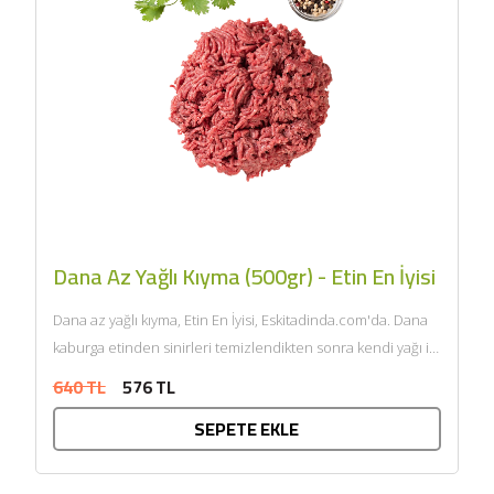
Dana Az Yağlı Kıyma (500gr) - Etin En İyisi
Dana az yağlı kıyma, Etin En İyisi, Eskitadinda.com'da. Dana
kaburga etinden sinirleri temizlendikten sonra kendi yağı ile
çift...
640 TL
576 TL
SEPETE EKLE