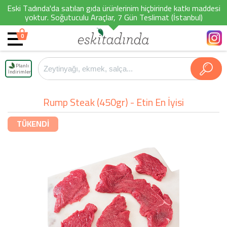
Eski Tadında'da satılan gıda ürünlerinim hiçbirinde katkı maddesi
yoktur. Soğutuculu Araçlar, 7 Gün Teslimat (İstanbul)
0
Planlı
İndirimler
Rump Steak (450gr) - Etin En İyisi
TÜKENDİ