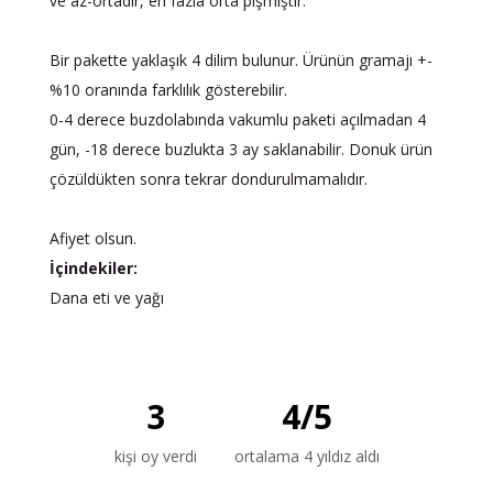
ve az-ortadır, en fazla orta pişmiştir.
Bir pakette yaklaşık 4 dilim bulunur. Ürünün gramajı +-
%10 oranında farklılık gösterebilir.
0-4 derece buzdolabında vakumlu paketi açılmadan 4
gün, -18 derece buzlukta 3 ay saklanabilir. Donuk ürün
çözüldükten sonra tekrar dondurulmamalıdır.
Afiyet olsun.
İçindekiler:
Dana eti ve yağı
3
4
/
5
kişi oy verdi
ortalama 4 yıldız aldı