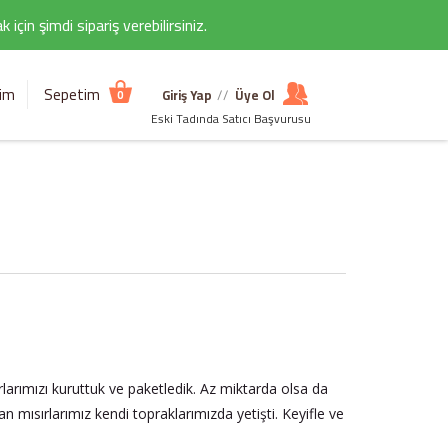
çin şimdi sipariş verebilirsiniz.
şim
Sepetim
Giriş Yap
//
Üye Ol
0
Eski Tadında Satıcı Başvurusu
ırlarımızı kuruttuk ve paketledik. Az miktarda olsa da
an mısırlarımız kendi topraklarımızda yetişti. Keyifle ve