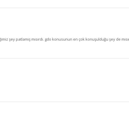
Zeytincilik
SEPETE EKLE
miz şey patlamış mısırdı. gdo konusunun en çok konuşulduğu şey de mısırken 