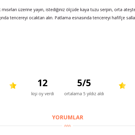
k mısırları üzerine yayın, istediğiniz ölçüde kaya tuzu serpin, orta ate
a tencereyi ocaktan alın. Patlama esnasında tencereyi hafifçe sallarsa
12
5
/
5
kişi oy verdi
ortalama 5 yıldız aldı
YORUMLAR