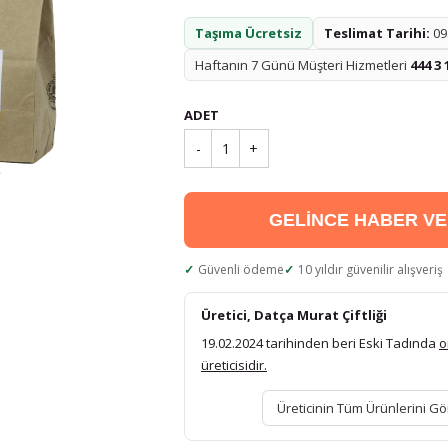
Taşıma Ücretsiz
Teslimat Tarihi:
09.
Haftanın 7 Günü Müşteri Hizmetleri
444 3 
ADET
-
1
+
GELİNCE HABER V
Güvenli ödeme
10 yıldır güvenilir alışveriş
Üretici, Datça Murat Çiftliği
19.02.2024 tarihinden beri Eski Tadında
o
üreticisidir.
Üreticinin Tüm Ürünlerini Gö