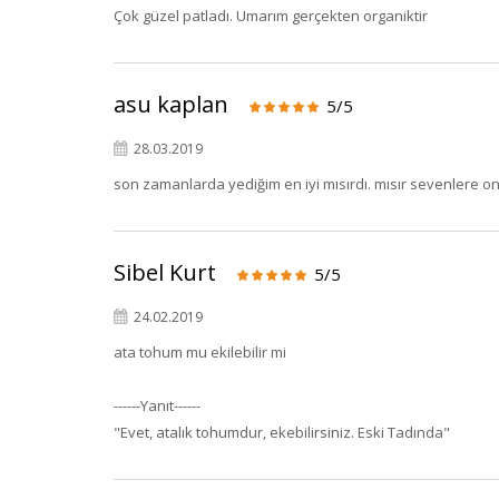
Çok güzel patladı. Umarım gerçekten organiktir
asu kaplan
5/5
28.03.2019
son zamanlarda yediğim en iyi mısırdı. mısır sevenlere one
Sibel Kurt
5/5
24.02.2019
ata tohum mu ekilebilir mi
------Yanıt------
"Evet, atalık tohumdur, ekebilirsiniz. Eski Tadında"