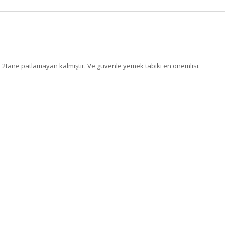
da 2tane patlamayan kalmıştır. Ve guvenle yemek tabiki en önemlisi.
BU HAFTANIN PLANLI İNDİRİMİ
2690,00 TL
Kaan Olgun Hasat
2071,30 TL
Naturel Sızma Zeytinyağı
(5lt, Soğuk Sıkım) - Bilgem