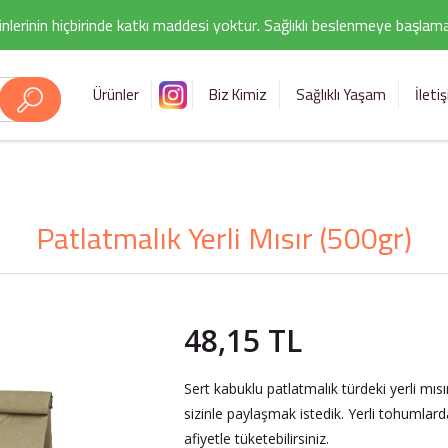
nlerinin hiçbirinde katkı maddesi yoktur. Sağlıklı beslenmeye başlamak i
Ürünler
Biz Kimiz
Sağlıklı Yaşam
İleti
Patlatmalık Yerli Mısır (500gr)
48,15 TL
Sert kabuklu patlatmalık türdeki yerli mıs
sizinle paylaşmak istedik. Yerli tohumlard
afiyetle tüketebilirsiniz.