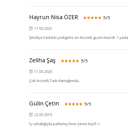
Hayrun Nisa ÖZER
5/5
17.02.2022
Şimdiye kadarki yedigimiz en lezzetli guzel mısırdı .1 ya
Zeliha Şaş
5/5
17.03.2020
Çok lezzetli.Tadı damağımda..
Gülin Çetin
5/5
22.05.2019
İç rahatlığıyla patlamış mısır yeme keyfi :)