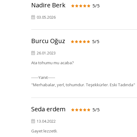
Nadire Berk
5/5
03.05.2026
Burcu Oğuz
5/5
26.01.2023
Ata tohumu mu acaba?
------Yanıt------
"Merhabalar, yerl, tohumdur. Teşekkürler. Eski Tadında"
Seda erdem
5/5
13.04.2022
Gayet lezzetli.