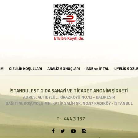
AM
GİZLİLİK KOŞULLARI
ANALİZ SONUÇLARI
İADE ve İPTAL
ÜYELİK SÖZL
İSTANBULEST GIDA SANAYİ VE TİCARET ANONİM ŞİRKETİ
ADRES: ALTIEYLÜL, KİRAZKÖYÜ NO:12 - BALIKESİR
DAĞITIM: KOŞUYOLU MH. KATİP SALİH SK. NO:97 KADIKÖY - İSTANBUL
T:
444 3 157