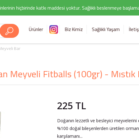
nlerinin hiçbirinde katkı maddesi yoktur. Sağlıklı beslenmeye başlamak i
Ürünler
Biz Kimiz
Sağlıklı Yaşam
İleti
eyveli Bar
 Meyveli Fitballs (100gr) - Mıstık 
225 TL
Doğanın lezzetli ve besleyici meyvelerini e
%100 doğal bileşenlerden üretilen orman m
karşılamanı...