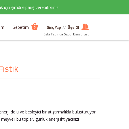
çin şimdi sipariş verebilirsiniz.
şim
Sepetim
Giriş Yap
//
Üye Ol
0
Eski Tadında Satıcı Başvurusu
Fıstık
nerji dolu ve besleyici bir atıştırmalıkla buluşturuyor.
eyveli bu toplar, günlük enerji ihtiyacınızı