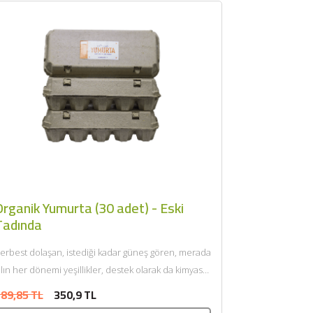
rganik Yumurta (30 adet) - Eski
Tadında
erbest dolaşan, istediği kadar güneş gören, merada
ılın her dönemi yeşillikler, destek olarak da kimyasal
eğmemiş organik...
89,85 TL
350,9 TL