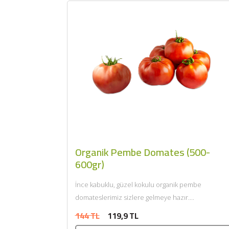
Organik Pembe Domates (500-
600gr)
İnce kabuklu, güzel kokulu organik pembe
domateslerimiz sizlere gelmeye hazır....
144 TL
119,9 TL