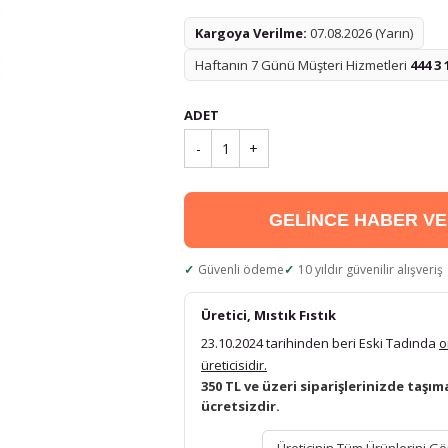
Kargoya Verilme:
07.08.2026 (Yarın)
Haftanın 7 Günü Müşteri Hizmetleri
444 3 
ADET
-
1
+
GELİNCE HABER V
Güvenli ödeme
10 yıldır güvenilir alışveriş
Üretici, Mıstık Fıstık
23.10.2024 tarihinden beri Eski Tadında
o
üreticisidir.
350 TL ve üzeri siparişlerinizde taşım
ücretsizdir.