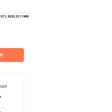
157 | 0532 211 1993
ER
naylı
a