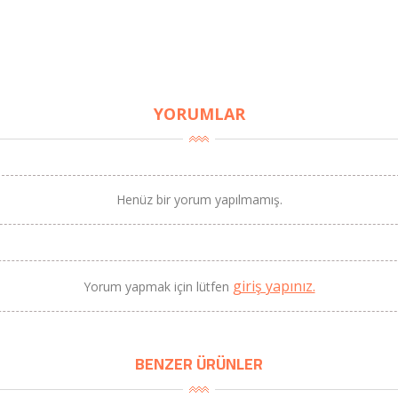
YORUMLAR
BU HAFTANIN PLANLI İNDİRİMİ
Henüz bir yorum yapılmamış.
2690,00 TL
Kaan Olgun Hasat
2071,30 TL
Naturel Sızma Zeytinyağı
(5lt, Soğuk Sıkım) - Bilgem
giriş yapınız.
Yorum yapmak için lütfen
Zeytincilik
SEPETE EKLE
BENZER ÜRÜNLER