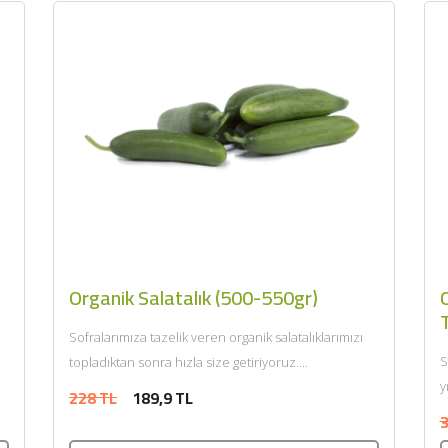
O
Organik Salatalık (500-550gr)
Sofralarımıza tazelik veren organik salatalıklarımızı
S
topladıktan sonra hızla size getiriyoruz....
y
228 TL
189,9 TL
d
3