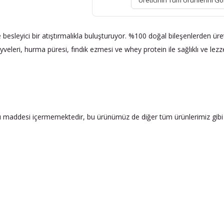
Üreticinin Tüm Ürünlerini Gö
e besleyici bir atıştırmalıkla buluşturuyor. %100 doğal bileşenlerden ür
veleri, hurma püresi, fındık ezmesi ve whey protein ile sağlıklı ve lezzet
tkı maddesi içermemektedir, bu ürünümüz de diğer tüm ürünlerimiz gibi