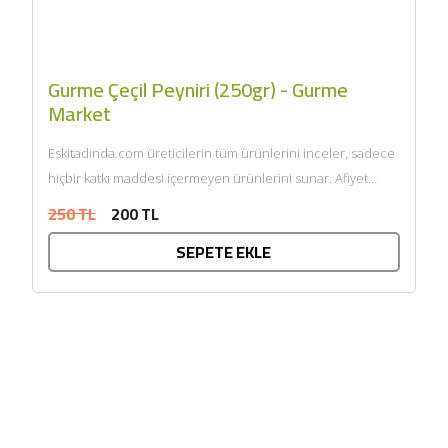
Gurme Çeçil Peyniri (250gr) - Gurme
Market
Eskitadında.com üreticilerin tüm ürünlerini inceler, sadece
hiçbir katkı maddesi içermeyen ürünlerini sunar. Afiyet
olsun....
250 TL
200 TL
SEPETE EKLE