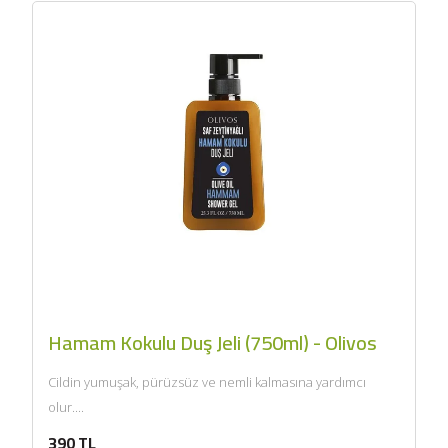
Güney Ege, 5 Litre) -
AtcaNova
SEPETE EKLE
Hamam Kokulu Duş Jeli (750ml) - Olivos
Cildin yumuşak, pürüzsüz ve nemli kalmasına yardımcı
olur....
390 TL