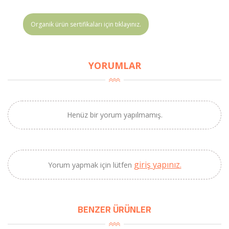
Organik ürün sertifikaları için tıklayınız.
YORUMLAR
Henüz bir yorum yapılmamış.
giriş yapınız.
×
Yorum yapmak için lütfen
BU HAFTANIN PLANLI İNDİRİMİ
2320,00 TL
BENZER ÜRÜNLER
Sızma Zeytinyağı
2100,00 TL
(2025 Yeni Hasat,