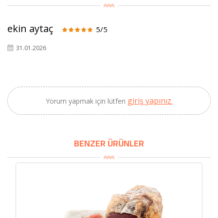
×
ekin aytaç
BU HAFTANIN PLANLI İNDİRİMİ
5/5
31.01.2026
2690,00 TL
Kaan Olgun Hasat
2071,30 TL
Naturel Sızma
Zeytinyağı (5lt, Soğuk
Sıkım) - Bilgem
giriş yapınız.
Yorum yapmak için lütfen
Zeytincilik
SEPETE EKLE
BENZER ÜRÜNLER