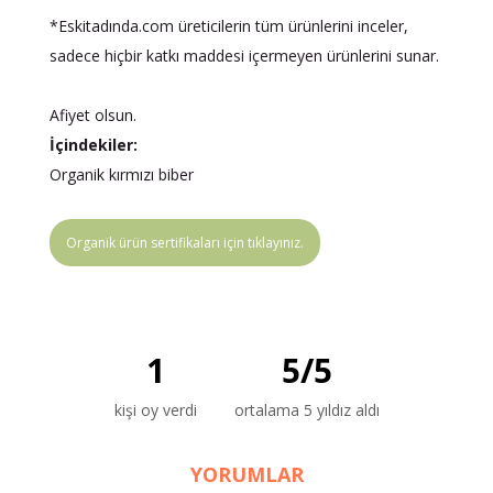
*Eskitadında.com üreticilerin tüm ürünlerini inceler,
sadece hiçbir katkı maddesi içermeyen ürünlerini sunar.
Afiyet olsun.
İçindekiler:
Organik kırmızı biber
Organik ürün sertifikaları için tıklayınız.
1
5
/
5
kişi oy verdi
ortalama 5 yıldız aldı
YORUMLAR