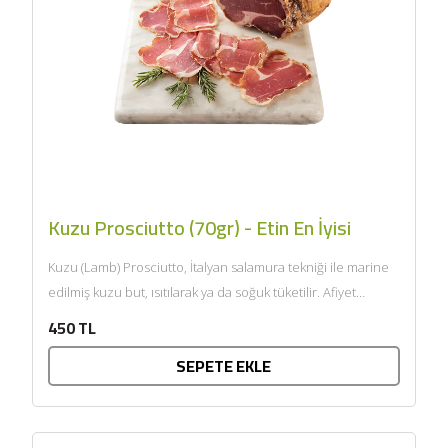
Kuzu Prosciutto (70gr) - Etin En İyisi
Kuzu (Lamb) Prosciutto, İtalyan salamura tekniği ile marine
edilmiş kuzu but, ısıtılarak ya da soğuk tüketilir. Afiyet
olsun....
450 TL
SEPETE EKLE