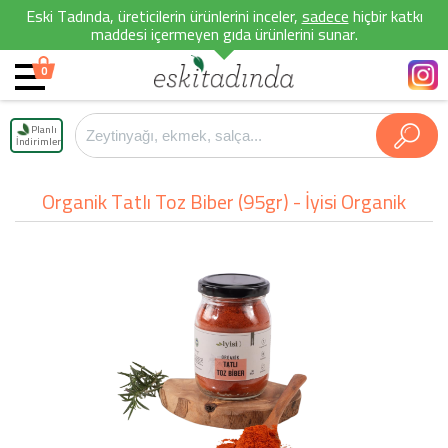
Eski Tadında, üreticilerin ürünlerini inceler,
sadece
hiçbir katkı
maddesi içermeyen gıda ürünlerini sunar.
0
Planlı
İndirimler
Organik Tatlı Toz Biber (95gr) - İyisi Organik