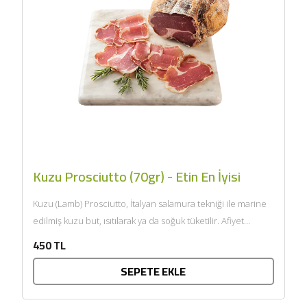
Kuzu Prosciutto (70gr) - Etin En İyisi
Kuzu (Lamb) Prosciutto, İtalyan salamura tekniği ile marine
edilmiş kuzu but, ısıtılarak ya da soğuk tüketilir. Afiyet
olsun....
450 TL
SEPETE EKLE