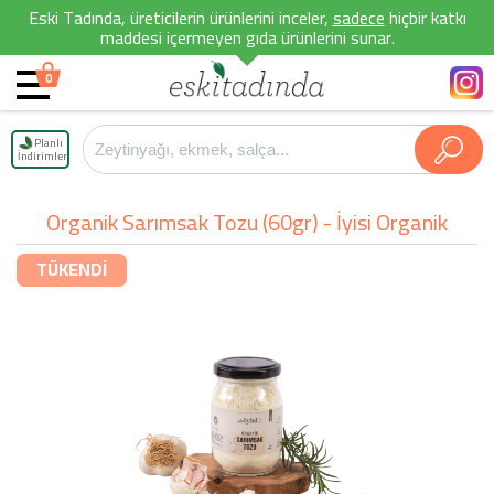
Eski Tadında, üreticilerin ürünlerini inceler,
sadece
hiçbir katkı
maddesi içermeyen gıda ürünlerini sunar.
0
Planlı
İndirimler
Organik Sarımsak Tozu (60gr) - İyisi Organik
TÜKENDİ