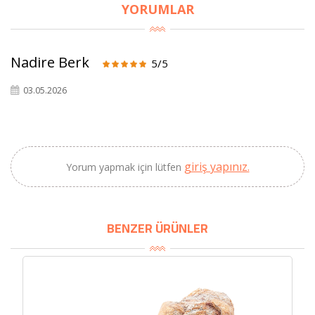
YORUMLAR
×
BU HAFTANIN PLANLI İNDİRİMİ
Nadire Berk
5/5
2690,00 TL
Kaan Olgun Hasat
03.05.2026
2071,30 TL
Naturel Sızma
Zeytinyağı (5lt, Soğuk
Sıkım) - Bilgem
Zeytincilik
giriş yapınız.
Yorum yapmak için lütfen
SEPETE EKLE
BENZER ÜRÜNLER