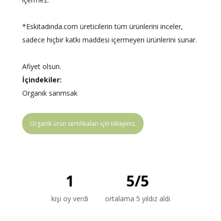
*Eskitadında.com üreticilerin tüm ürünlerini inceler,
sadece hiçbir katkı maddesi içermeyen ürünlerini sunar.
Afiyet olsun.
İçindekiler:
Organik sarımsak
Organik ürün sertifikaları için tıklayınız.
1
5
/
5
kişi oy verdi
ortalama 5 yıldız aldı