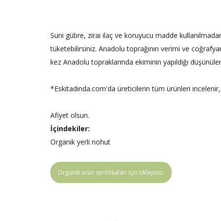
Suni gübre, zirai ilaç ve koruyucu madde kullanılmada
tüketebilirsiniz. Anadolu toprağının verimi ve coğrafyam
kez Anadolu topraklarında ekiminin yapıldığı düşünülen 
*Eskitadında.com'da üreticilerin tüm ürünleri incelenir,
Afiyet olsun.
İçindekiler:
Organik yerli nohut
Organik ürün sertifikaları için tıklayınız.