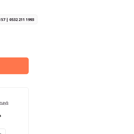
157 | 0532 211 1993
naylı
a