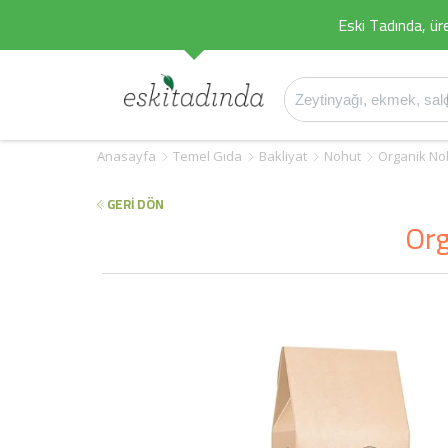
Eski Tadında, üret
Anasayfa
Temel Gıda
Bakliyat
Nohut
Organik No
GERİ DÖN
Org