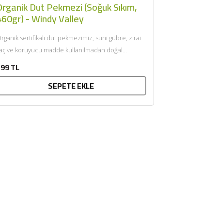
Organik Dut Pekmezi (Soğuk Sıkım,
460gr) - Windy Valley
rganik sertifikalı dut pekmezimiz, suni gübre, zirai
laç ve koruyucu madde kullanılmadan doğal
rtamında, organik tarıma uygun...
99 TL
SEPETE EKLE