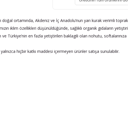
Üreticinin Tüm Ürünlerini Gö
n doğal ortamında, Akdeniz ve İç Anadolu’nun yarı kurak verimli topra
ızın iklim özellikleri düşünüldüğünde, sağlıklı organik gıdaların yetişti
ve Türkiye’nin en fazla yetiştirilen baklagili olan nohutu, softalarınıza
 yalnızca hiçbir katkı maddesi içermeyen ürünler satışa sunulabilir.