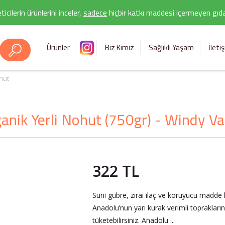
icilerin ürünlerini inceler,
sadece
hiçbir katkı maddesi içermeyen gıda 
Ürünler
Biz Kimiz
Sağlıklı Yaşam
İleti
hut
anik Yerli Nohut (750gr) - Windy Va
322 TL
Suni gübre, zirai ilaç ve koruyucu madde
Anadolu’nun yarı kurak verimli topraklar
tüketebilirsiniz. Anadolu ...