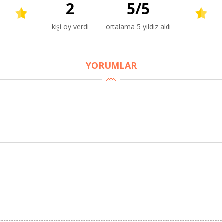
2
5
/
5
kişi oy verdi
ortalama 5 yıldız aldı
YORUMLAR
BU HAFTANIN PLANLI İNDİRİMİ
2690,00 TL
Kaan Olgun Hasat
2071,30 TL
Naturel Sızma Zeytinyağı
(5lt, Soğuk Sıkım) - Bilgem
Zeytincilik
SEPETE EKLE