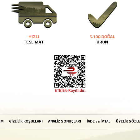
HIZLI
%100 DOĞAL
TESLİMAT
ÜRÜN
AM
GİZLİLİK KOŞULLARI
ANALİZ SONUÇLARI
İADE ve İPTAL
ÜYELİK SÖZL