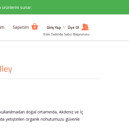
ürünlerini sunar.
şim
Sepetim
Giriş Yap
//
Üye Ol
0
Eski Tadında Satıcı Başvurusu
lley
 kullanılmadan doğal ortamında, Akdeniz ve İç
ında yetiştirilen organik nohutumuzu güvenle