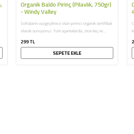
,
Organik Baldo Pirinç (Pilavlık, 750gr)
- Windy Valley
Sofraların vazgeçilmezi olan pirinci organik sertifikalı
O
olarak sunuyoruz. Tüm aşamalarda, zirai ilaç ve
i
koruyucu madde kullanılmadan doğal ortamında,...
o
299 TL
2
SEPETE EKLE