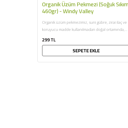
Organik Üzüm Pekmezi (Soğuk Sıkım
460gr) - Windy Valley
Organik üzüm pekmezimiz, suni gübre, zirai ilaç ve
koruyucu madde kullanılmadan doğal ortamında,
organik tarıma uygun şekilde...
299 TL
SEPETE EKLE