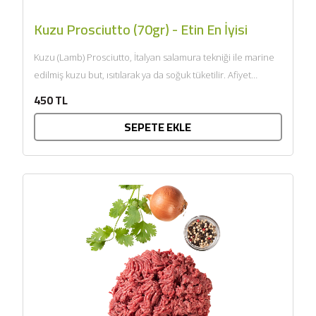
Kuzu Prosciutto (70gr) - Etin En İyisi
Kuzu (Lamb) Prosciutto, İtalyan salamura tekniği ile marine
edilmiş kuzu but, ısıtılarak ya da soğuk tüketilir. Afiyet
olsun....
450 TL
SEPETE EKLE