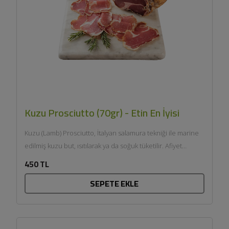
Kuzu Prosciutto (70gr) - Etin En İyisi
Kuzu (Lamb) Prosciutto, İtalyan salamura tekniği ile marine
edilmiş kuzu but, ısıtılarak ya da soğuk tüketilir. Afiyet
olsun....
450 TL
SEPETE EKLE