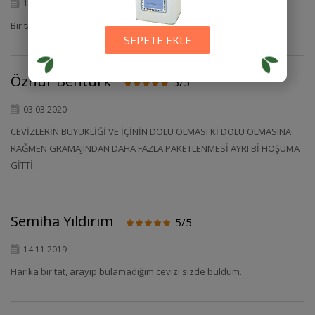
10.04.2020
Bir tane bile bozuk çıkmadı. Sabah ritüellerimizden.
SEPETE EKLE
Öznur Bentürk
5/5
03.03.2020
CEVİZLERİN BÜYÜKLİĞİ VE İÇİNİN DOLU OLMASI Kİ DOLU OLMASINA
RAĞMEN GRAMAJINDAN DAHA FAZLA PAKETLENMESİ AYRI Bİ HOŞUMA
GİTTİ.
Semiha Yıldırım
5/5
14.11.2019
Harika bir tat, arayıp bulamadığım cevizi sizde buldum.