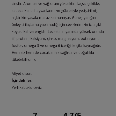
cinstir. Aroması ve yağ oranı yüksektir. İlaçsız şekilde,
sadece kendi hayvanlarımızın gübresiyle yetiştirilmiş;
hiçbir kimyasala maruz kalmamıştır. Güneş yanığını
önleyici ilaçlama yapılmadığı için cevizlerimizin içi açıklı
koyulu kahverengidir. Lezzetinin yanında yüksek oranda
lif, protein, kalsiyum, çinko, magnezyum, potasyum,
fosfor, omega 3 ve omega 6 içeriği ile şifa kaynağıdır.
Hem siz hem de çocuklarınız sağlıkla ve doğallıkla
tüketebilirsiniz.
Afiyet olsun.
İçindekiler:
Yerli kabuklu ceviz
7
4.7
/
5