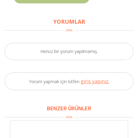
YORUMLAR
×
BU HAFTANIN PLANLI İNDİRİMİ
Henüz bir yorum yapılmamış.
2320,00 TL
Sızma Zeytinyağı
2100,00 TL
(2025 Yeni Hasat,
Güney Ege, 5 Litre) -
AtcaNova
giriş yapınız.
Yorum yapmak için lütfen
SEPETE EKLE
BENZER ÜRÜNLER