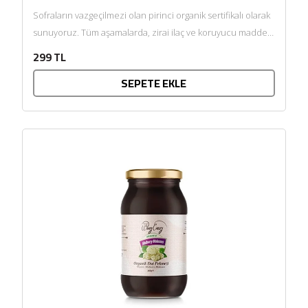
Sofraların vazgeçilmezi olan pirinci organik sertifikalı olarak
sunuyoruz. Tüm aşamalarda, zirai ilaç ve koruyucu madde
kullanılmadan doğal ortamında,...
299 TL
SEPETE EKLE