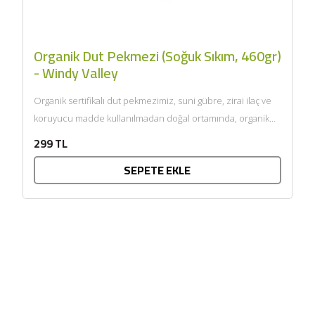
Organik Dut Pekmezi (Soğuk Sıkım, 460gr)
- Windy Valley
Organik sertifikalı dut pekmezimiz, suni gübre, zirai ilaç ve
koruyucu madde kullanılmadan doğal ortamında, organik
tarıma uygun...
299 TL
SEPETE EKLE