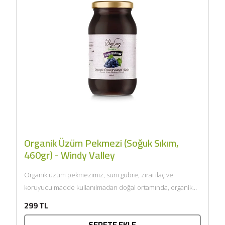
Organik Üzüm Pekmezi (Soğuk Sıkım,
460gr) - Windy Valley
Organik üzüm pekmezimiz, suni gübre, zirai ilaç ve
koruyucu madde kullanılmadan doğal ortamında, organik
tarıma uygun şekilde...
299 TL
SEPETE EKLE