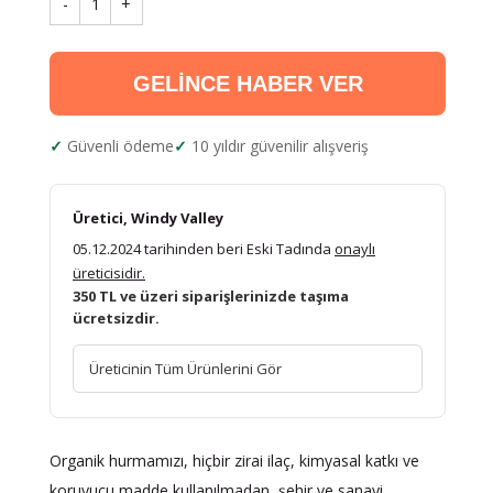
-
1
+
GELİNCE HABER VER
Güvenli ödeme
10 yıldır güvenilir alışveriş
Üretici, Windy Valley
05.12.2024 tarihinden beri Eski Tadında
onaylı
üreticisidir.
350 TL ve üzeri siparişlerinizde taşıma
ücretsizdir.
Üreticinin Tüm Ürünlerini Gör
Organik hurmamızı, hiçbir zirai ilaç, kimyasal katkı ve
koruyucu madde kullanılmadan, şehir ve sanayi