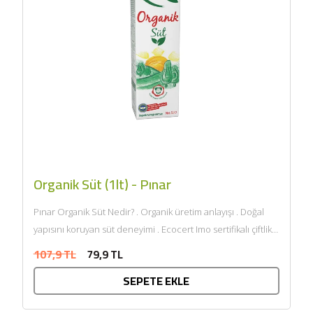
Organik Süt (1lt) - Pınar
Pınar Organik Süt Nedir? . Organik üretim anlayışı . Doğal
yapısını koruyan süt deneyimi . Ecocert Imo sertifikalı çiftlik
kaynağı ....
107,9 TL
79,9 TL
SEPETE EKLE