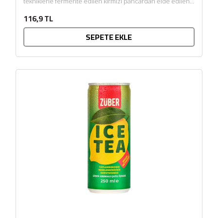
tekniklerle fermente edilen kırmızı pancardan elde edilen
Kombucha 2200...
116,9 TL
SEPETE EKLE