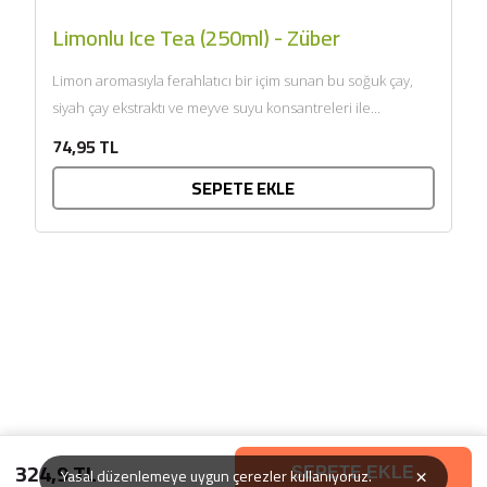
Limonlu Ice Tea (250ml) - Züber
Limon aromasıyla ferahlatıcı bir içim sunan bu soğuk çay,
siyah çay ekstraktı ve meyve suyu konsantreleri ile...
74,95 TL
SEPETE EKLE
324,9 TL
×
Yasal düzenlemeye uygun çerezler kullanıyoruz.
SEPETE EKLE