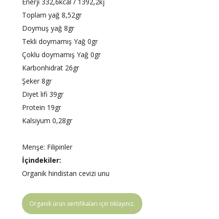
Enerji 332,6kcal / 1392,2kj
Toplam yağ 8,52gr
Doymuş yağ 8gr
Tekli doymamış Yağ 0gr
Çoklu doymamış Yağ 0gr
Karbonhidrat 26gr
Şeker 8gr
Diyet lifi 39gr
Protein 19gr
Kalsiyum 0,28gr
Menşe: Filipinler
İçindekiler:
Organik hindistan cevizi unu
Organik ürün sertifikaları için tıklayınız.