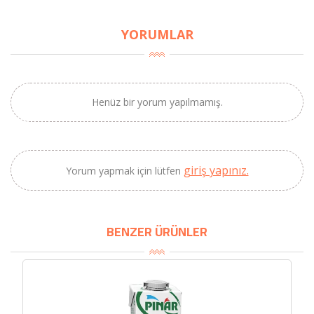
YORUMLAR
×
BU HAFTANIN PLANLI İNDİRİMİ
2690,00 TL
Kaan Olgun Hasat
Henüz bir yorum yapılmamış.
2071,30 TL
Naturel Sızma
Zeytinyağı (5lt, Soğuk
Sıkım) - Bilgem
Zeytincilik
giriş yapınız.
Yorum yapmak için lütfen
SEPETE EKLE
BENZER ÜRÜNLER