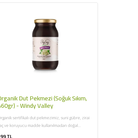
Organik Dut Pekmezi (Soğuk Sıkım,
460gr) - Windy Valley
rganik sertifikalı dut pekmezimiz, suni gübre, zirai
laç ve koruyucu madde kullanılmadan doğal
rtamında, organik tarıma uygun...
99 TL