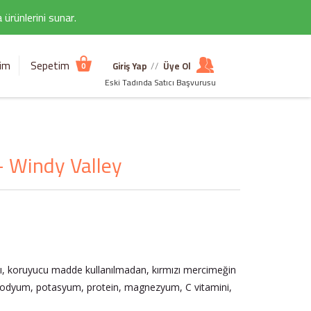
ürünlerini sunar.
şim
Sepetim
Giriş Yap
//
Üye Ol
0
Eski Tadında Satıcı Başvurusu
- Windy Valley
kı, koruyucu madde kullanılmadan, kırmızı mercimeğin
r. Sodyum, potasyum, protein, magnezyum, C vitamini,