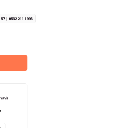
157 | 0532 211 1993
naylı
a