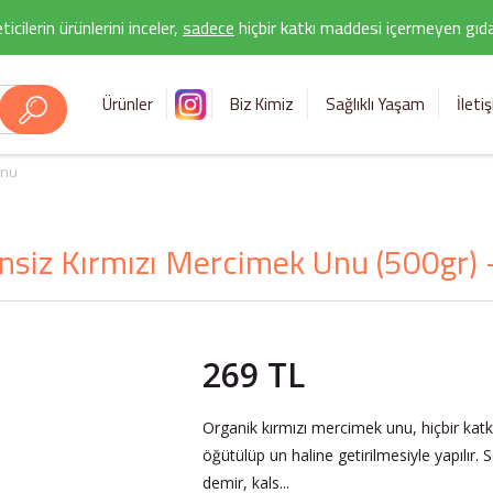
icilerin ürünlerini inceler,
sadece
hiçbir katkı maddesi içermeyen gıda 
Ürünler
Biz Kimiz
Sağlıklı Yaşam
İleti
Unu
nsiz Kırmızı Mercimek Unu (500gr) 
269 TL
Organik kırmızı mercimek unu, hiçbir kat
öğütülüp un haline getirilmesiyle yapılı
demir, kals...