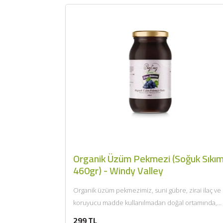
Organik Üzüm Pekmezi (Soğuk Sıkım
460gr) - Windy Valley
Organik üzüm pekmezimiz, suni gübre, zirai ilaç ve
koruyucu madde kullanılmadan doğal ortamında,
organik tarıma uygun şekilde...
299 TL