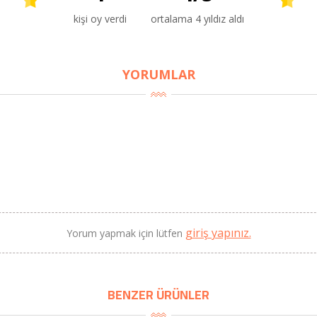
kişi oy verdi
ortalama 4 yıldız aldı
YORUMLAR
BU HAFTANIN PLANLI İNDİRİMİ
2320,00 TL
Sızma Zeytinyağı (2025
2100,00 TL
Yeni Hasat, Güney Ege, 5
Litre) - AtcaNova
giriş yapınız.
Yorum yapmak için lütfen
SEPETE EKLE
BENZER ÜRÜNLER