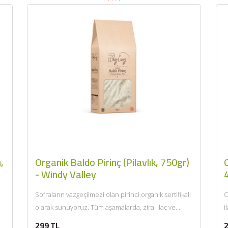
,
Organik Baldo Pirinç (Pilavlık, 750gr)
- Windy Valley
Sofraların vazgeçilmezi olan pirinci organik sertifikalı
O
olarak sunuyoruz. Tüm aşamalarda, zirai ilaç ve
i
koruyucu madde kullanılmadan doğal ortamında,...
o
299 TL
2