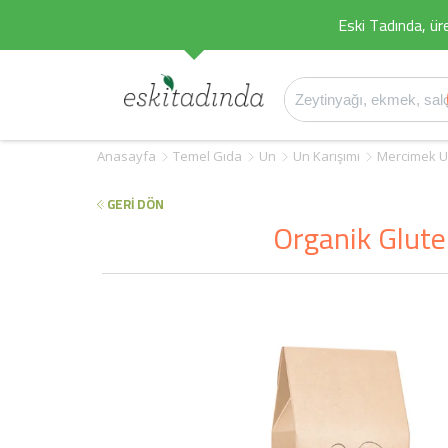
Eski Tadında, üret
Anasayfa
Temel Gıda
Un
Un Karışımı
Mercimek 
GERİ DÖN
Organik Glute