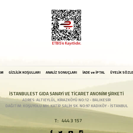
AM
GİZLİLİK KOŞULLARI
ANALİZ SONUÇLARI
İADE ve İPTAL
ÜYELİK SÖZL
İSTANBULEST GIDA SANAYİ VE TİCARET ANONİM ŞİRKETİ
ADRES: ALTIEYLÜL, KİRAZKÖYÜ NO:12 - BALIKESİR
DAĞITIM: KOŞUYOLU MH. KATİP SALİH SK. NO:97 KADIKÖY - İSTANBUL
T:
444 3 157