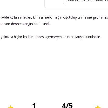
Üreticinin Tüm Ürünlerini Gö
 madde kullanılmadan, kırmızı mercimeğin öğütülüp un haline getirilme
an son derece zengin bir besindir.
 yalnızca hiçbir katkı maddesi içermeyen ürünler satışa sunulabilir.
1
4
/
5