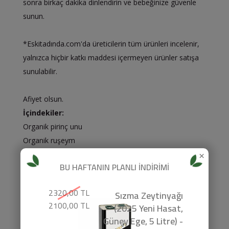
sonra birkaç dakika dinlendirin ve bebeğinize güvenle
sunun.
*Eskitadında.com'da üreticilerin tüm ürünleri incelenir,
yalnızca hiçbir katkı maddesi içermeyen ürünler satışa
sunulabilir.
Afiyet olsun.
İçindekiler:
Organik pirinç unu
Organik ruşeym
×
Organik keçiboynuzu unu
BU HAFTANIN PLANLI İNDİRİMİ
Organik irmik
2320,00 TL
Sızma Zeytinyağı
Organik ürün sertifikaları için tıklayınız.
2100,00 TL
(2025 Yeni Hasat,
Güney Ege, 5 Litre) -