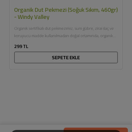
Organik Dut Pekmezi (Soğuk Sıkım, 460gr)
- Windy Valley
Organik sertifikalı dut pekmezimiz, suni gübre, zirai ilaç ve
koruyucu madde kullanılmadan doğal ortamında, organik
tarıma uygun...
299 TL
SEPETE EKLE