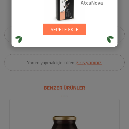
AtcaNova
YORUMLAR
SEPETE EKLE
Henüz bir yorum yapılmamış.
giriş yapınız.
Yorum yapmak için lütfen
BENZER ÜRÜNLER