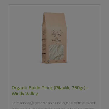
Organik Baldo Pirinç (Pilavlık, 750gr) -
Windy Valley
Sofraların vazgeçilmezi olan pirinci organik sertifikalı olarak
sunuyoruz. Tüm aşamalarda, zirai ilaç ve koruyucu madde