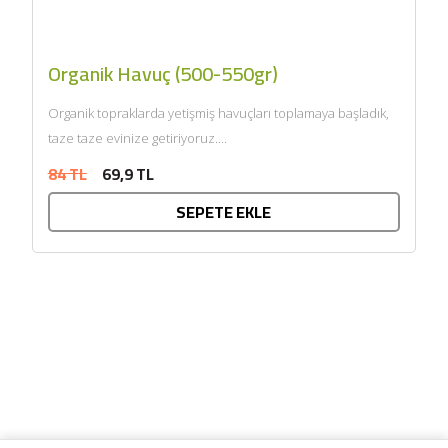
Organik Havuç (500-550gr)
Organik topraklarda yetişmiş havuçları toplamaya başladık,
taze taze evinize getiriyoruz....
84 TL
69,9 TL
SEPETE EKLE