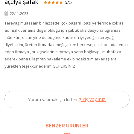
açelya şafak
5/5
22.11.2023
Tereyağ muazzam bir lezzette, çok başarılı, bazı yerlerinde çok az
acımsılık var ama doğal olduğu için çabuk oksidasyona uğraması
mümkün, olsun yine de bugüne kadar en iyi yediğim tereyağ
diyebilirim, üreten firmada emeği geçen herkese, eski tadında temin
eden firmaya , buz şişelerinle torbaya sarıp bağlayıp , muhafaza
ederek bana ullaştıran paketleme ekibindeki tüm arkadaşlara
yürekten teşekkür ederim. SÜPERSİNİZ
giriş yapınız.
Yorum yapmak için lütfen
BENZER ÜRÜNLER