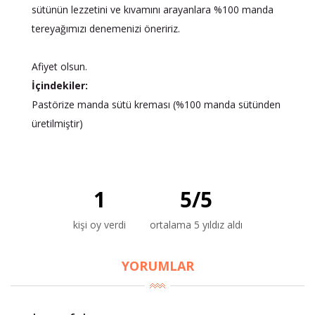
sütünün lezzetini ve kıvamını arayanlara %100 manda
tereyağımızı denemenizi öneririz.
Afiyet olsun.
İçindekiler:
Pastörize manda sütü kreması (%100 manda sütünden
üretilmiştir)
1
5
/
5
kişi oy verdi
ortalama 5 yıldız aldı
YORUMLAR