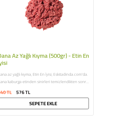
ana Az Yağlı Kıyma (500gr) - Etin En
yisi
ana az yağlı kıyma, Etin En İyisi, Eskitadinda.com'da.
ana kaburga etinden sinirleri temizlendikten sonra
endi yağı ile çift...
40 TL
576 TL
SEPETE EKLE