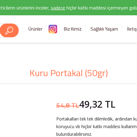
icilerin ürünlerini inceler,
sadece
hiçbir katkı maddesi içermeyen gıda 
Ürünler
Biz Kimiz
Sağlıklı Yaşam
İleti
Kuru Portakal (50gr)
49,32 TL
54,8 TL
Portakalları tek tek dilimledik, ardından 
koruyucu vb hiçbir katkı maddesi kullan
bulundurabilirsiniz.