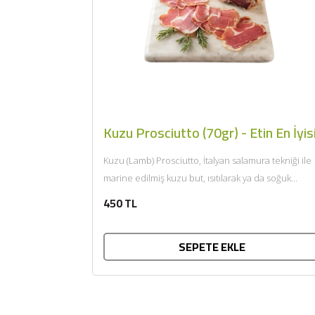
Kuzu Prosciutto (70gr) - Etin En İyis
Kuzu (Lamb) Prosciutto, İtalyan salamura tekniği ile
marine edilmiş kuzu but, ısıtılarak ya da soğuk
tüketilir. Afiyet olsun....
450 TL
SEPETE EKLE