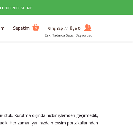
ürünlerini sunar.
şim
Sepetim
Giriş Yap
//
Üye Ol
0
Eski Tadında Satıcı Başvurusu
kuruttuk. Kurutma dışında hiçbir işlemden geçirmedik,
madık. Her zaman yanınızda mevsim portakallarından