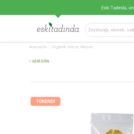
Eski Tadında, üret
Anasayfa
Organik Sebze, Meyve
GERİ DÖN
TÜKENDİ