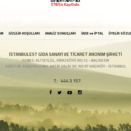
AM
GİZLİLİK KOŞULLARI
ANALİZ SONUÇLARI
İADE ve İPTAL
ÜYELİK SÖZL
İSTANBULEST GIDA SANAYİ VE TİCARET ANONİM ŞİRKETİ
ADRES: ALTIEYLÜL, KİRAZKÖYÜ NO:12 - BALIKESİR
DAĞITIM: KOŞUYOLU MH. KATİP SALİH SK. NO:97 KADIKÖY - İSTANBUL
T:
444 3 157