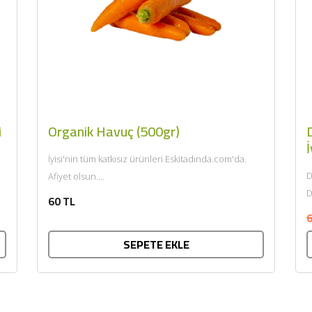
i
Organik Havuç (500gr)
D
İ
İyisi'nin tüm katkısız ürünleri Eskitadında.com'da.
D
Afiyet olsun....
D
60 TL
k
6
SEPETE EKLE