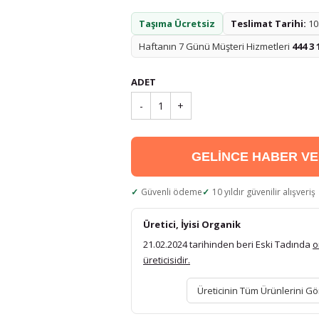
Taşıma Ücretsiz
Teslimat Tarihi:
10.
Haftanın 7 Günü Müşteri Hizmetleri
444 3 
ADET
-
1
+
GELİNCE HABER V
Güvenli ödeme
10 yıldır güvenilir alışveriş
Üretici, İyisi Organik
21.02.2024 tarihinden beri Eski Tadında
o
üreticisidir.
Üreticinin Tüm Ürünlerini Gö