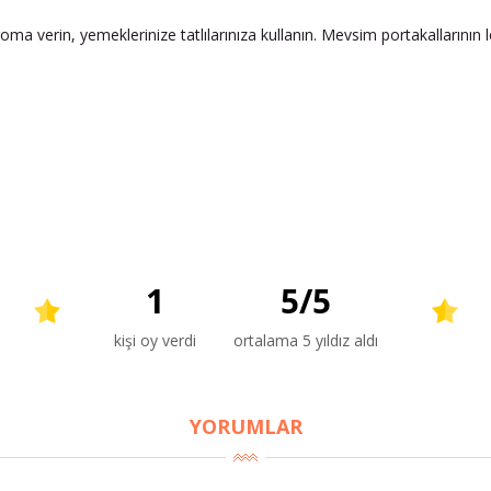
roma verin, yemeklerinize tatlılarınıza kullanın. Mevsim portakallarının l
1
5
/
5
kişi oy verdi
ortalama 5 yıldız aldı
YORUMLAR