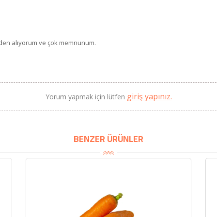
 sizden alıyorum ve çok memnunum.
BU HAFTANIN PLANLI İNDİRİMİ
2690,00 TL
Kaan Olgun Hasat
giriş yapınız.
Yorum yapmak için lütfen
2071,30 TL
Naturel Sızma Zeytinyağı
(5lt, Soğuk Sıkım) - Bilgem
Zeytincilik
BENZER ÜRÜNLER
SEPETE EKLE