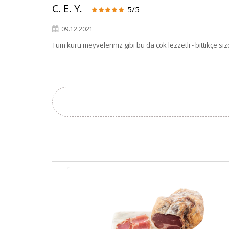
C. E. Y.
5/5
09.12.2021
Tüm kuru meyveleriniz gibi bu da çok lezzetli - bittikçe