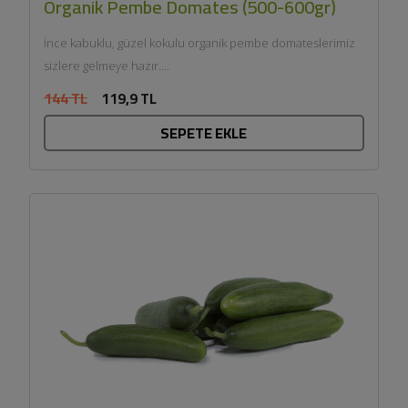
Organik Pembe Domates (500-600gr)
İnce kabuklu, güzel kokulu organik pembe domateslerimiz
sizlere gelmeye hazır....
144 TL
119,9 TL
SEPETE EKLE