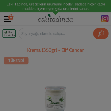
Eski Tadında, üreticilerin ürünlerini inceler,
sadece
hiçbir katkı
maddesi içermeyen gıda ürünlerini sunar.
0
Planlı
İndirimler
Krema (350gr) - Elif Candar
TÜKENDİ