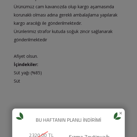
Ürünümüz cam kavanozda olup kargo aşamasında
korunaklı olması adına gerekli ambalajlama yapılarak
kargo aracılığı ile gönderilmektedir.​
Ürünlerimiz strafor kutuda soğuk zincir sağlanarak
gönderilmektedir
Afiyet olsun.
İçindekiler:
Süt yağı (%85)
Süt
×
2
4
/
5
BU HAFTANIN PLANLI İNDİRİMİ
kişi oy verdi
ortalama 4 yıldız aldı
2320,00 TL
Sızma Zeytinyağı