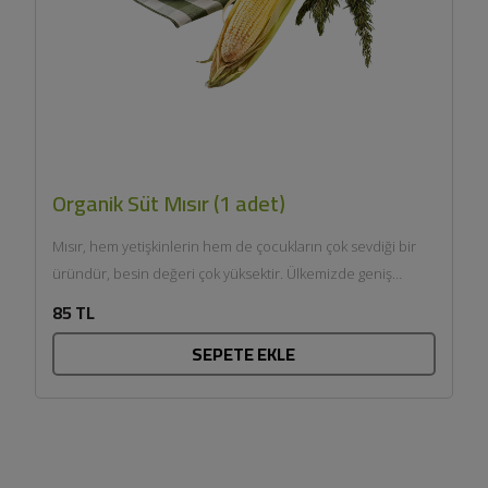
Organik Süt Mısır (1 adet)
Mısır, hem yetişkinlerin hem de çocukların çok sevdiği bir
üründür, besin değeri çok yüksektir. Ülkemizde geniş
anlamda...
85 TL
SEPETE EKLE