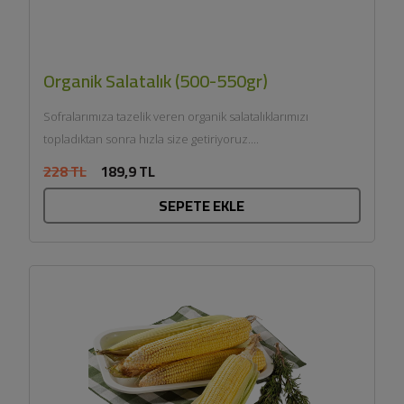
Organik Salatalık (500-550gr)
Sofralarımıza tazelik veren organik salatalıklarımızı
topladıktan sonra hızla size getiriyoruz....
228 TL
189,9 TL
SEPETE EKLE